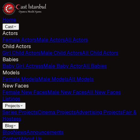
Home
Cast
Actors
Female Actors
Male Actors
All Actors
Child Actors
Girl Child Actors
Male Child Actors
All Child Actors
Babies
Baby Girl Actress
Male Baby Actor
All Babies
Models
Female Models
Male Models
All Models
New Faces
Female New Faces
Male New Faces
All New Faces
Listings
Projects
Series Projects
Cinema Projects
Advertising Projects
Fair &
Hostess
Blog
Blog
News
Announcements
Contact
About Us