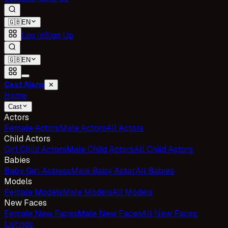
🇬🇧
EN
Log In
Sign Up
🇬🇧
EN
Cast Ajans
✕
Home
Cast
Actors
Female Actors
Male Actors
All Actors
Child Actors
Girl Child Actors
Male Child Actors
All Child Actors
Babies
Baby Girl Actress
Male Baby Actor
All Babies
Models
Female Models
Male Models
All Models
New Faces
Female New Faces
Male New Faces
All New Faces
Listings