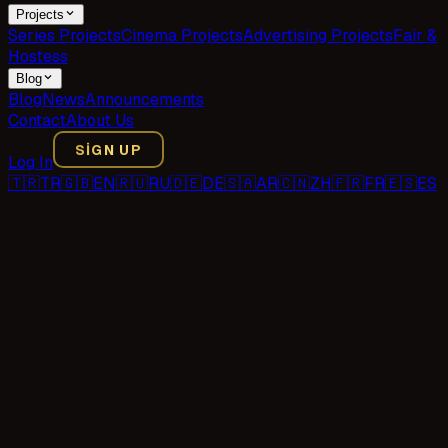
Projects
Series Projects
Cinema Projects
Advertising Projects
Fair &
Hostess
Blog
Blog
News
Announcements
Contact
About Us
SIGN UP
Log In
🇹🇷
TR
🇬🇧
EN
🇷🇺
RU
🇩🇪
DE
🇸🇦
AR
🇨🇳
ZH
🇫🇷
FR
🇪🇸
ES