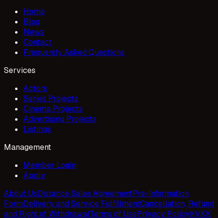
Home
Blog
News
Contact
Frequently Asked Questions
Services
Actors
Series Projects
Cinema Projects
Advertising Projects
Listings
Management
Member Login
Apply
About Us
Distance Sales Agreement
Pre-Information
Form
Delivery and Service Fulfillment
Cancellation, Refund
and Right of Withdrawal
Terms of Use
Privacy Policy
KVKK