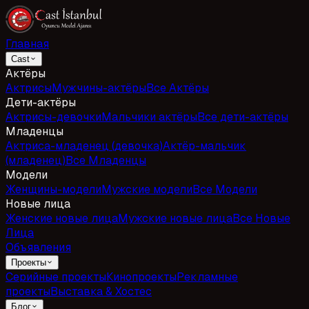
Главная
Cast
Актёры
Актрисы
Мужчины-актёры
Все Актёры
Дети-актёры
Актрисы-девочки
Мальчики актёры
Все дети-актёры
Младенцы
Актриса-младенец (девочка)
Актёр-мальчик
(младенец)
Все Младенцы
Модели
Женщины-модели
Мужские модели
Все Модели
Новые лица
Женские новые лица
Мужские новые лица
Все Новые
Лица
Объявления
Проекты
Серийные проекты
Кинопроекты
Рекламные
проекты
Выставка & Хостес
Блог