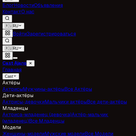
Блог
Новости
Объявления
Контакт
О нас
🇷🇺
RU
Войти
Зарегистрироваться
🇷🇺
RU
Cast Ajans
✕
Главная
Cast
Актёры
Актрисы
Мужчины-актёры
Все Актёры
Дети-актёры
Актрисы-девочки
Мальчики актёры
Все дети-актёры
Младенцы
Актриса-младенец (девочка)
Актёр-мальчик
(младенец)
Все Младенцы
Модели
Женщины-модели
Мужские модели
Все Модели