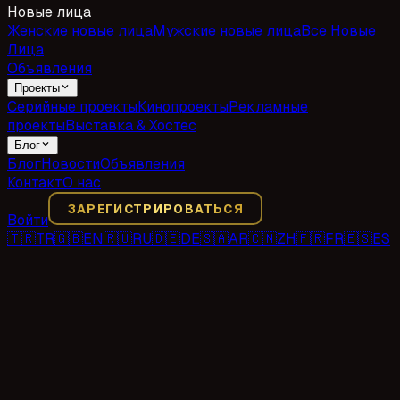
Новые лица
Женские новые лица
Мужские новые лица
Все Новые
Лица
Объявления
Проекты
Серийные проекты
Кинопроекты
Рекламные
проекты
Выставка & Хостес
Блог
Блог
Новости
Объявления
Контакт
О нас
ЗАРЕГИСТРИРОВАТЬСЯ
Войти
🇹🇷
TR
🇬🇧
EN
🇷🇺
RU
🇩🇪
DE
🇸🇦
AR
🇨🇳
ZH
🇫🇷
FR
🇪🇸
ES