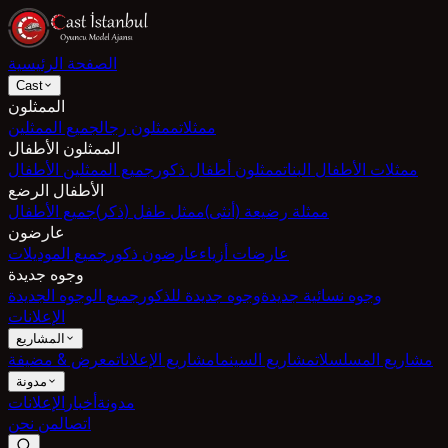
الصفحة الرئيسية
Cast
الممثلون
ممثلات
ممثلون رجال
جميع الممثلين
الممثلون الأطفال
ممثلات الأطفال البنات
ممثلون أطفال ذكور
جميع الممثلين الأطفال
الأطفال الرضع
ممثلة رضيعة (أنثى)
ممثل طفل (ذكر)
جميع الأطفال
عارضون
عارضات أزياء
عارضون ذكور
جميع الموديلات
وجوه جديدة
وجوه نسائية جديدة
وجوه جديدة للذكور
جميع الوجوه الجديدة
الإعلانات
المشاريع
مشاريع المسلسلات
مشاريع السينما
مشاريع الإعلانات
معرض & مضيفة
مدونة
مدونة
أخبار
الإعلانات
اتصال
من نحن