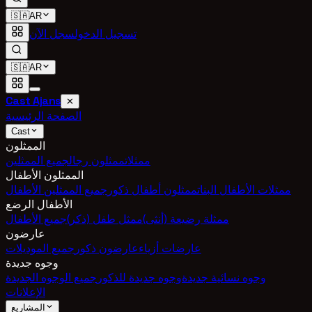
🇸🇦
AR
تسجيل الدخول
سجل الآن
🇸🇦
AR
Cast Ajans
✕
الصفحة الرئيسية
Cast
الممثلون
ممثلات
ممثلون رجال
جميع الممثلين
الممثلون الأطفال
ممثلات الأطفال البنات
ممثلون أطفال ذكور
جميع الممثلين الأطفال
الأطفال الرضع
ممثلة رضيعة (أنثى)
ممثل طفل (ذكر)
جميع الأطفال
عارضون
عارضات أزياء
عارضون ذكور
جميع الموديلات
وجوه جديدة
وجوه نسائية جديدة
وجوه جديدة للذكور
جميع الوجوه الجديدة
الإعلانات
المشاريع