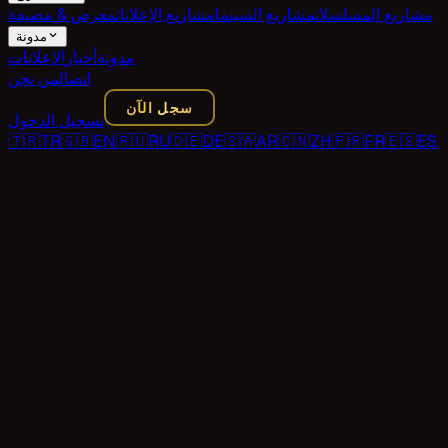
مشاريع المسلسلات
مشاريع السينما
مشاريع الإعلانات
معرض & مضيفة
مدونة
مدونة
أخبار
الإعلانات
اتصال
من نحن
سجل الآن
تسجيل الدخول
🇹🇷
TR
🇬🇧
EN
🇷🇺
RU
🇩🇪
DE
🇸🇦
AR
🇨🇳
ZH
🇫🇷
FR
🇪🇸
ES