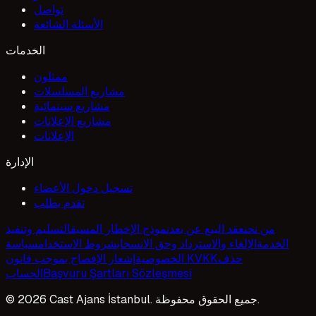
تواصل
الأسئلة الشائعة
الخدمات
ممثلون
مشاريع المسلسلات
مشاريع سينمائية
مشاريع الإعلانات
الإعلانات
الإدارة
تسجيل دخول الأعضاء
تقدم بطلب
من نحن
عقد البيع عن بعد
نموذج الإخطار المسبق
التسليم وتنفيذ
الخدمة
الإلغاء والاسترداد وحق الانسحاب
شروط الاستخدام
سياسة
حذف
إشعار الإفصاح بموجب قانون KVKK
الخصوصية
Başvuru Şartları Sözleşmesi
الحساب
© 2026 Cast Ajans İstanbul. جميع الحقوق محفوظة.