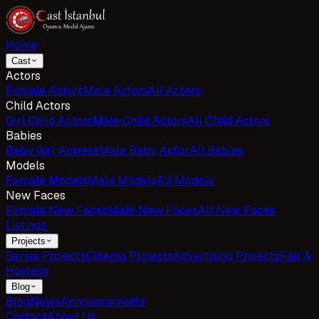
Home
Cast
Actors
Female Actors
Male Actors
All Actors
Child Actors
Girl Child Actors
Male Child Actors
All Child Actors
Babies
Baby Girl Actress
Male Baby Actor
All Babies
Models
Female Models
Male Models
All Models
New Faces
Female New Faces
Male New Faces
All New Faces
Listings
Projects
Series Projects
Cinema Projects
Advertising Projects
Fair &
Hostess
Blog
Blog
News
Announcements
Contact
About Us