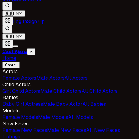
🇬🇧
EN
Log In
Sign Up
🇬🇧
EN
Cast Ajans
✕
Home
Cast
Actors
Female Actors
Male Actors
All Actors
Child Actors
Girl Child Actors
Male Child Actors
All Child Actors
Babies
Baby Girl Actress
Male Baby Actor
All Babies
Models
Female Models
Male Models
All Models
New Faces
Female New Faces
Male New Faces
All New Faces
Listings