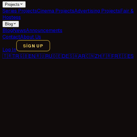
Projects
Series Projects
Cinema Projects
Advertising Projects
Fair &
Hostess
Blog
Blog
News
Announcements
Contact
About Us
SIGN UP
Log In
🇹🇷
TR
🇬🇧
EN
🇷🇺
RU
🇩🇪
DE
🇸🇦
AR
🇨🇳
ZH
🇫🇷
FR
🇪🇸
ES