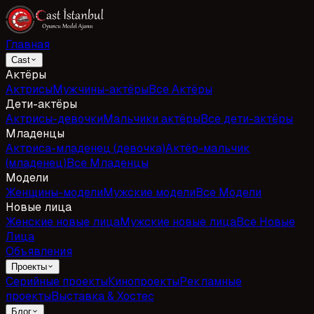
Главная
Cast
Актёры
Актрисы
Мужчины-актёры
Все Актёры
Дети-актёры
Актрисы-девочки
Мальчики актёры
Все дети-актёры
Младенцы
Актриса-младенец (девочка)
Актёр-мальчик
(младенец)
Все Младенцы
Модели
Женщины-модели
Мужские модели
Все Модели
Новые лица
Женские новые лица
Мужские новые лица
Все Новые
Лица
Объявления
Проекты
Серийные проекты
Кинопроекты
Рекламные
проекты
Выставка & Хостес
Блог