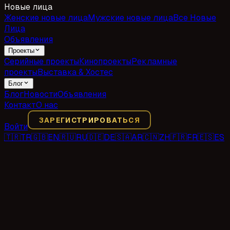
Новые лица
Женские новые лица
Мужские новые лица
Все Новые
Лица
Объявления
Проекты
Серийные проекты
Кинопроекты
Рекламные
проекты
Выставка & Хостес
Блог
Блог
Новости
Объявления
Контакт
О нас
ЗАРЕГИСТРИРОВАТЬСЯ
Войти
🇹🇷
TR
🇬🇧
EN
🇷🇺
RU
🇩🇪
DE
🇸🇦
AR
🇨🇳
ZH
🇫🇷
FR
🇪🇸
ES