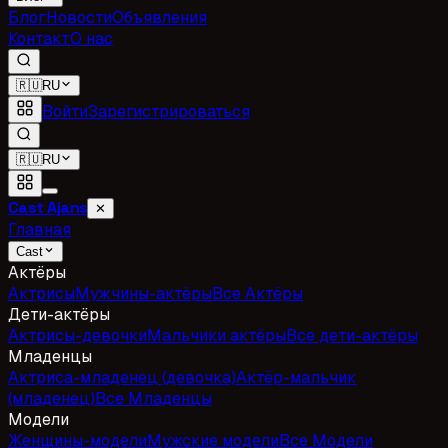
Блог
Новости
Объявления
Контакт
О нас
🇷🇺
RU
Войти
Зарегистрироваться
🇷🇺
RU
Cast Ajans
✕
Главная
Cast
Актёры
Актрисы
Мужчины-актёры
Все Актёры
Дети-актёры
Актрисы-девочки
Мальчики актёры
Все дети-актёры
Младенцы
Актриса-младенец (девочка)
Актёр-мальчик
(младенец)
Все Младенцы
Модели
Женщины-модели
Мужские модели
Все Модели