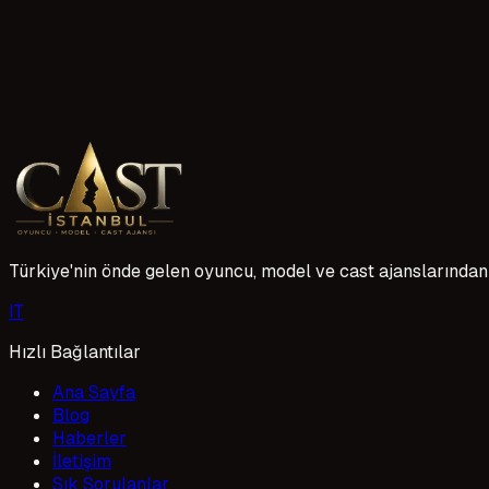
19 okuma
Halef: Köklerin Çağrısı 31. Bölüm 2. Fragmanı yayında.
NOW TV ekranlarının ilgiyle takip edilen dizisi Halef: Kökleri
topraklarında geçen bu etkileyici hikaye, Serhat'ın iki kadın
etmeye hazırlanıyor.
10 Mayıs 2026
Türkiye'nin önde gelen oyuncu, model ve cast ajanslarından 
I
T
Hızlı Bağlantılar
Ana Sayfa
Blog
Haberler
İletişim
Sık Sorulanlar