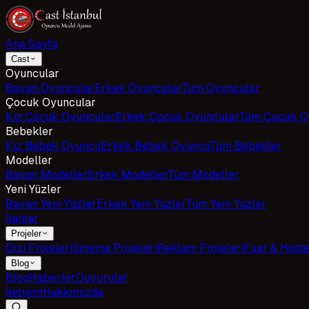
Ana Sayfa
Cast
Oyuncular
Bayan Oyuncular
Erkek Oyuncular
Tüm Oyuncular
Çocuk Oyuncular
Kız Çocuk Oyuncular
Erkek Çocuk Oyuncular
Tüm Çocuk O
Bebekler
Kız Bebek Oyuncu
Erkek Bebek Oyuncu
Tüm Bebekler
Modeller
Bayan Modeller
Erkek Modeller
Tüm Modeller
Yeni Yüzler
Bayan Yeni Yüzler
Erkek Yeni Yüzler
Tüm Yeni Yüzler
İlanlar
Projeler
Dizi Projeleri
Sinema Projeleri
Reklam Projeleri
Fuar & Host
Blog
Blog
Haberler
Duyurular
İletişim
Hakkımızda