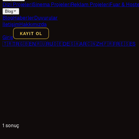
Dizi Projeleri
Sinema Projeleri
Reklam Projeleri
Fuar & Host
Blog
Blog
Haberler
Duyurular
İletişim
Hakkımızda
KAYIT OL
Giriş
🇹🇷
TR
🇬🇧
EN
🇷🇺
RU
🇩🇪
DE
🇸🇦
AR
🇨🇳
ZH
🇫🇷
FR
🇪🇸
ES
1 sonuç