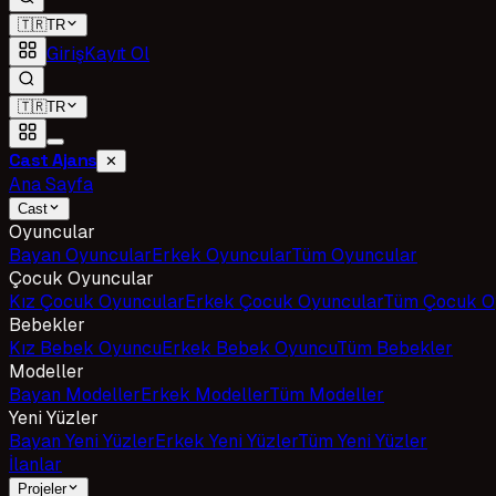
🇹🇷
TR
Giriş
Kayıt Ol
🇹🇷
TR
Cast Ajans
✕
Ana Sayfa
Cast
Oyuncular
Bayan Oyuncular
Erkek Oyuncular
Tüm Oyuncular
Çocuk Oyuncular
Kız Çocuk Oyuncular
Erkek Çocuk Oyuncular
Tüm Çocuk O
Bebekler
Kız Bebek Oyuncu
Erkek Bebek Oyuncu
Tüm Bebekler
Modeller
Bayan Modeller
Erkek Modeller
Tüm Modeller
Yeni Yüzler
Bayan Yeni Yüzler
Erkek Yeni Yüzler
Tüm Yeni Yüzler
İlanlar
Projeler