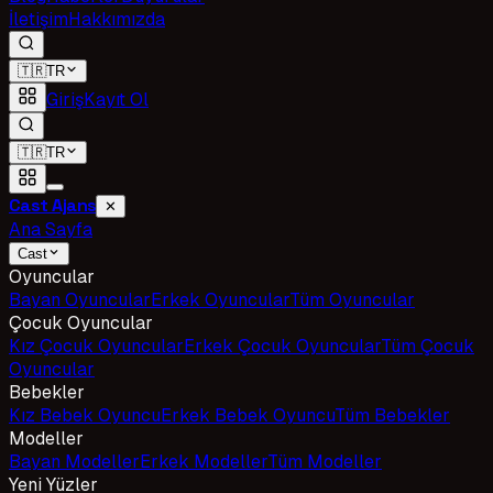
İletişim
Hakkımızda
🇹🇷
TR
Giriş
Kayıt Ol
🇹🇷
TR
Cast Ajans
✕
Ana Sayfa
Cast
Oyuncular
Bayan Oyuncular
Erkek Oyuncular
Tüm Oyuncular
Çocuk Oyuncular
Kız Çocuk Oyuncular
Erkek Çocuk Oyuncular
Tüm Çocuk
Oyuncular
Bebekler
Kız Bebek Oyuncu
Erkek Bebek Oyuncu
Tüm Bebekler
Modeller
Bayan Modeller
Erkek Modeller
Tüm Modeller
Yeni Yüzler