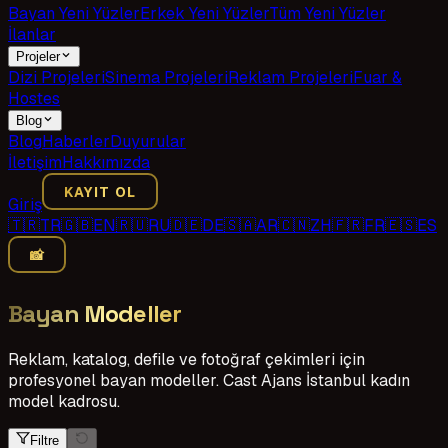
Bayan Yeni Yüzler
Erkek Yeni Yüzler
Tüm Yeni Yüzler
İlanlar
Projeler
Dizi Projeleri
Sinema Projeleri
Reklam Projeleri
Fuar &
Hostes
Blog
Blog
Haberler
Duyurular
İletişim
Hakkımızda
KAYIT OL
Giriş
🇹🇷
TR
🇬🇧
EN
🇷🇺
RU
🇩🇪
DE
🇸🇦
AR
🇨🇳
ZH
🇫🇷
FR
🇪🇸
ES
📸
Bayan Modeller
Reklam, katalog, defile ve fotoğraf çekimleri için
profesyonel bayan modeller. Cast Ajans İstanbul kadın
model kadrosu.
Filtre