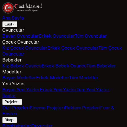
Ana Sayfa
Cast
Oyuncular
Bayan Oyuncular
Erkek Oyuncular
Tüm Oyuncular
Çocuk Oyuncular
Kız Çocuk Oyuncular
Erkek Çocuk Oyuncular
Tüm Çocuk
Oyuncular
Bebekler
Kız Bebek Oyuncu
Erkek Bebek Oyuncu
Tüm Bebekler
Modeller
Bayan Modeller
Erkek Modeller
Tüm Modeller
Yeni Yüzler
Bayan Yeni Yüzler
Erkek Yeni Yüzler
Tüm Yeni Yüzler
İlanlar
Projeler
Dizi Projeleri
Sinema Projeleri
Reklam Projeleri
Fuar &
Hostes
Blog
Blog
Haberler
Duyurular