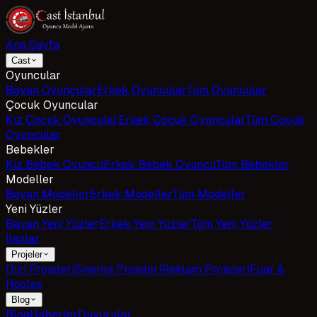
Ana Sayfa
Cast
Oyuncular
Bayan Oyuncular
Erkek Oyuncular
Tüm Oyuncular
Çocuk Oyuncular
Kız Çocuk Oyuncular
Erkek Çocuk Oyuncular
Tüm Çocuk
Oyuncular
Bebekler
Kız Bebek Oyuncu
Erkek Bebek Oyuncu
Tüm Bebekler
Modeller
Bayan Modeller
Erkek Modeller
Tüm Modeller
Yeni Yüzler
Bayan Yeni Yüzler
Erkek Yeni Yüzler
Tüm Yeni Yüzler
İlanlar
Projeler
Dizi Projeleri
Sinema Projeleri
Reklam Projeleri
Fuar &
Hostes
Blog
Blog
Haberler
Duyurular