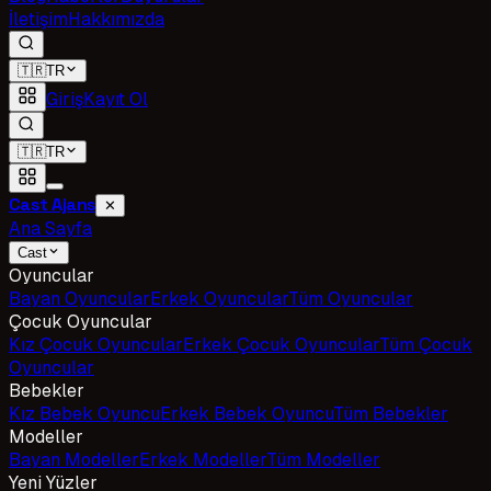
İletişim
Hakkımızda
🇹🇷
TR
Giriş
Kayıt Ol
🇹🇷
TR
Cast Ajans
✕
Ana Sayfa
Cast
Oyuncular
Bayan Oyuncular
Erkek Oyuncular
Tüm Oyuncular
Çocuk Oyuncular
Kız Çocuk Oyuncular
Erkek Çocuk Oyuncular
Tüm Çocuk
Oyuncular
Bebekler
Kız Bebek Oyuncu
Erkek Bebek Oyuncu
Tüm Bebekler
Modeller
Bayan Modeller
Erkek Modeller
Tüm Modeller
Yeni Yüzler