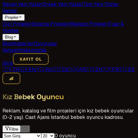
Bayan Yeni Yüzler
Erkek Yeni Yüzler
Tüm Yeni Yüzler
İlanlar
Projeler
Dizi Projeleri
Sinema Projeleri
Reklam Projeleri
Fuar &
Hostes
Blog
Blog
Haberler
Duyurular
İletişim
Hakkımızda
KAYIT OL
Giriş
🇹🇷
TR
🇬🇧
EN
🇷🇺
RU
🇩🇪
DE
🇸🇦
AR
🇨🇳
ZH
🇫🇷
FR
🇪🇸
ES
👶
Kız Bebek Oyuncu
Reklam, katalog ve film projeleri için kız bebek oyuncular
(0-2 yaş). Cast Ajans İstanbul bebek oyuncu kadrosu.
Filtre
0 oyuncu