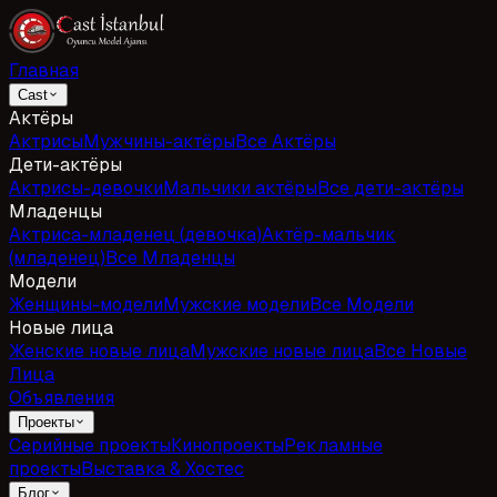
Главная
Cast
Актёры
Актрисы
Мужчины-актёры
Все Актёры
Дети-актёры
Актрисы-девочки
Мальчики актёры
Все дети-актёры
Младенцы
Актриса-младенец (девочка)
Актёр-мальчик
(младенец)
Все Младенцы
Модели
Женщины-модели
Мужские модели
Все Модели
Новые лица
Женские новые лица
Мужские новые лица
Все Новые
Лица
Объявления
Проекты
Серийные проекты
Кинопроекты
Рекламные
проекты
Выставка & Хостес
Блог