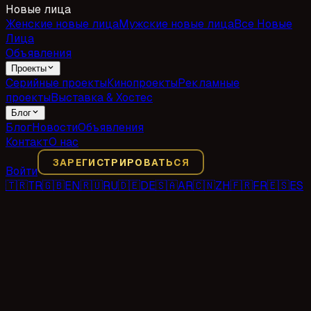
Новые лица
Женские новые лица
Мужские новые лица
Все Новые
Лица
Объявления
Проекты
Серийные проекты
Кинопроекты
Рекламные
проекты
Выставка & Хостес
Блог
Блог
Новости
Объявления
Контакт
О нас
ЗАРЕГИСТРИРОВАТЬСЯ
Войти
🇹🇷
TR
🇬🇧
EN
🇷🇺
RU
🇩🇪
DE
🇸🇦
AR
🇨🇳
ZH
🇫🇷
FR
🇪🇸
ES