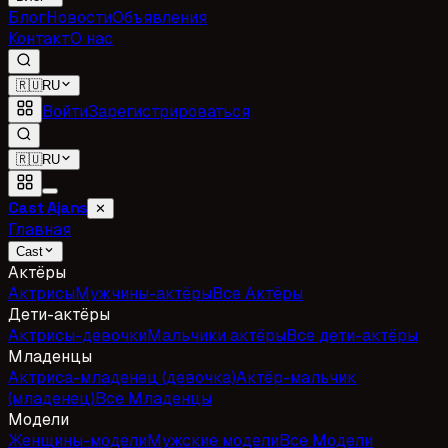
Блог
Новости
Объявления
Контакт
О нас
🇷🇺
RU
Войти
Зарегистрироваться
🇷🇺
RU
Cast Ajans
✕
Главная
Cast
Актёры
Актрисы
Мужчины-актёры
Все Актёры
Дети-актёры
Актрисы-девочки
Мальчики актёры
Все дети-актёры
Младенцы
Актриса-младенец (девочка)
Актёр-мальчик
(младенец)
Все Младенцы
Модели
Женщины-модели
Мужские модели
Все Модели