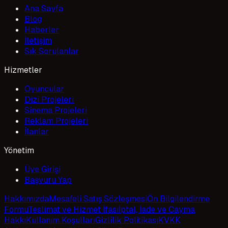
Ana Sayfa
Blog
Haberler
İletişim
Sık Sorulanlar
Hizmetler
Oyuncular
Dizi Projeleri
Sinema Projeleri
Reklam Projeleri
İlanlar
Yönetim
Üye Girişi
Başvuru Yap
Hakkımızda
Mesafeli Satış Sözleşmesi
Ön Bilgilendirme
Formu
Teslimat ve Hizmet İfası
İptal, İade ve Cayma
Hakkı
Kullanım Koşulları
Gizlilik Politikası
KVKK