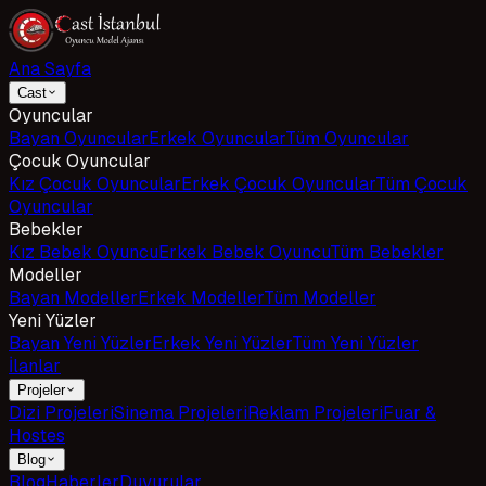
Ana Sayfa
Cast
Oyuncular
Bayan Oyuncular
Erkek Oyuncular
Tüm Oyuncular
Çocuk Oyuncular
Kız Çocuk Oyuncular
Erkek Çocuk Oyuncular
Tüm Çocuk
Oyuncular
Bebekler
Kız Bebek Oyuncu
Erkek Bebek Oyuncu
Tüm Bebekler
Modeller
Bayan Modeller
Erkek Modeller
Tüm Modeller
Yeni Yüzler
Bayan Yeni Yüzler
Erkek Yeni Yüzler
Tüm Yeni Yüzler
İlanlar
Projeler
Dizi Projeleri
Sinema Projeleri
Reklam Projeleri
Fuar &
Hostes
Blog
Blog
Haberler
Duyurular