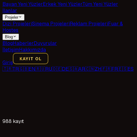
Bayan Yeni Yüzler
Erkek Yeni Yüzler
Tüm Yeni Yüzler
İlanlar
Projeler
Dizi Projeleri
Sinema Projeleri
Reklam Projeleri
Fuar &
Hostes
Blog
Blog
Haberler
Duyurular
İletişim
Hakkımızda
KAYIT OL
Giriş
🇹🇷
TR
🇬🇧
EN
🇷🇺
RU
🇩🇪
DE
🇸🇦
AR
🇨🇳
ZH
🇫🇷
FR
🇪🇸
ES
988 kayıt