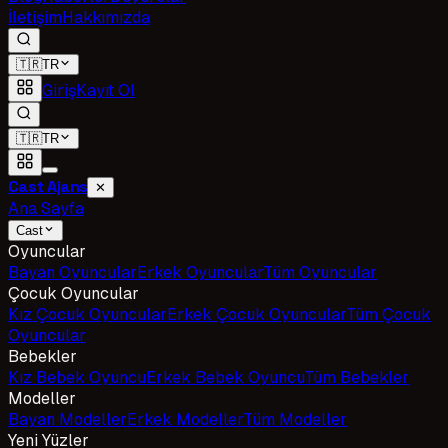
İletişim
Hakkımızda
🇹🇷
TR
Giriş
Kayıt Ol
🇹🇷
TR
Cast Ajans
✕
Ana Sayfa
Cast
Oyuncular
Bayan Oyuncular
Erkek Oyuncular
Tüm Oyuncular
Çocuk Oyuncular
Kız Çocuk Oyuncular
Erkek Çocuk Oyuncular
Tüm Çocuk
Oyuncular
Bebekler
Kız Bebek Oyuncu
Erkek Bebek Oyuncu
Tüm Bebekler
Modeller
Bayan Modeller
Erkek Modeller
Tüm Modeller
Yeni Yüzler