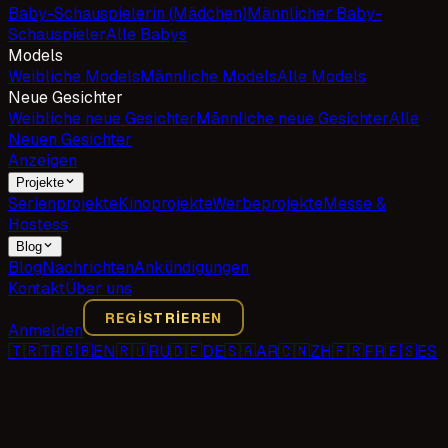
Baby-Schauspielerin (Mädchen)
Männlicher Baby-
Schauspieler
Alle Babys
Models
Weibliche Models
Männliche Models
Alle Models
Neue Gesichter
Weibliche neue Gesichter
Männliche neue Gesichter
Alle
Neuen Gesichter
Anzeigen
Projekte
Serienprojekte
Kinoprojekte
Werbeprojekte
Messe &
Hostess
Blog
Blog
Nachrichten
Ankündigungen
Kontakt
Über uns
REGISTRIEREN
Anmelden
🇹🇷
TR
🇬🇧
EN
🇷🇺
RU
🇩🇪
DE
🇸🇦
AR
🇨🇳
ZH
🇫🇷
FR
🇪🇸
ES