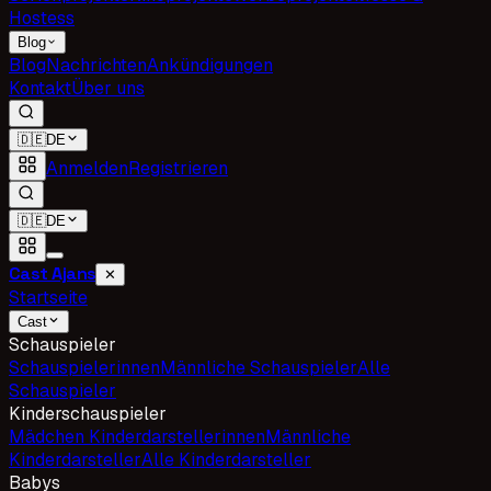
Hostess
Blog
Blog
Nachrichten
Ankündigungen
Kontakt
Über uns
🇩🇪
DE
Anmelden
Registrieren
🇩🇪
DE
Cast Ajans
✕
Startseite
Cast
Schauspieler
Schauspielerinnen
Männliche Schauspieler
Alle
Schauspieler
Kinderschauspieler
Mädchen Kinderdarstellerinnen
Männliche
Kinderdarsteller
Alle Kinderdarsteller
Babys