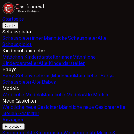
Startseite
Cast
Schauspieler
Schauspielerinnen
Männliche Schauspieler
Alle
Schauspieler
Kinderschauspieler
Mädchen Kinderdarstellerinnen
Männliche
Kinderdarsteller
Alle Kinderdarsteller
Babys
Baby-Schauspielerin (Mädchen)
Männlicher Baby-
Schauspieler
Alle Babys
Models
Weibliche Models
Männliche Models
Alle Models
Neue Gesichter
Weibliche neue Gesichter
Männliche neue Gesichter
Alle
Neuen Gesichter
Anzeigen
Projekte
Serienprojekte
Kinoprojekte
Werbeprojekte
Messe &