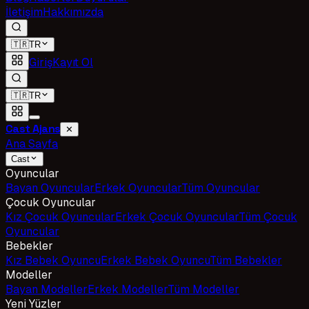
İletişim
Hakkımızda
🇹🇷
TR
Giriş
Kayıt Ol
🇹🇷
TR
Cast Ajans
✕
Ana Sayfa
Cast
Oyuncular
Bayan Oyuncular
Erkek Oyuncular
Tüm Oyuncular
Çocuk Oyuncular
Kız Çocuk Oyuncular
Erkek Çocuk Oyuncular
Tüm Çocuk
Oyuncular
Bebekler
Kız Bebek Oyuncu
Erkek Bebek Oyuncu
Tüm Bebekler
Modeller
Bayan Modeller
Erkek Modeller
Tüm Modeller
Yeni Yüzler