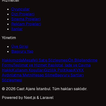
Hizmetler
Oyuncular
Dizi Projeleri
Sinema Projeleri
Reklam Projeleri
İlanlar
Yönetim
Üye Girişi
Başvuru Yap
Hakkımızda
Mesafeli Satış Sözleşmesi
Ön Bilgilendirme
Formu
Teslimat ve Hizmet İfası
İptal, İade ve Cayma
Hakkı
Kullanım Koşulları
Gizlilik Politikası
KVKK
Aydınlatma Metni
Hesap Silme
Başvuru Şartları
Sözleşmesi
© 2026 Cast Ajans İstanbul. Tüm hakları saklıdır.
Powered by Next.js & Laravel