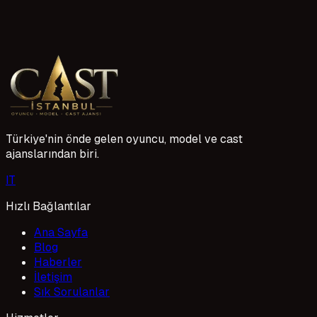
WhatsApp ile yazin
905548349368
Türkiye'nin önde gelen oyuncu, model ve cast
ajanslarından biri.
I
T
Hızlı Bağlantılar
Ana Sayfa
Blog
Haberler
İletişim
Sık Sorulanlar