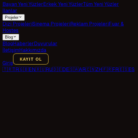
Bayan Yeni Yüzler
Erkek Yeni Yüzler
Tüm Yeni Yüzler
İlanlar
Projeler
Dizi Projeleri
Sinema Projeleri
Reklam Projeleri
Fuar &
Hostes
Blog
Blog
Haberler
Duyurular
İletişim
Hakkımızda
KAYIT OL
Giriş
🇹🇷
TR
🇬🇧
EN
🇷🇺
RU
🇩🇪
DE
🇸🇦
AR
🇨🇳
ZH
🇫🇷
FR
🇪🇸
ES