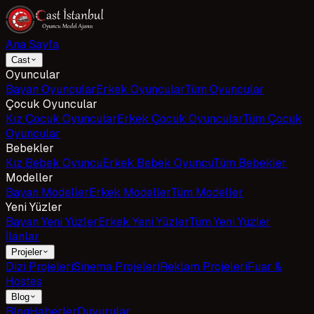
Ana Sayfa
Cast
Oyuncular
Bayan Oyuncular
Erkek Oyuncular
Tüm Oyuncular
Çocuk Oyuncular
Kız Çocuk Oyuncular
Erkek Çocuk Oyuncular
Tüm Çocuk
Oyuncular
Bebekler
Kız Bebek Oyuncu
Erkek Bebek Oyuncu
Tüm Bebekler
Modeller
Bayan Modeller
Erkek Modeller
Tüm Modeller
Yeni Yüzler
Bayan Yeni Yüzler
Erkek Yeni Yüzler
Tüm Yeni Yüzler
İlanlar
Projeler
Dizi Projeleri
Sinema Projeleri
Reklam Projeleri
Fuar &
Hostes
Blog
Blog
Haberler
Duyurular