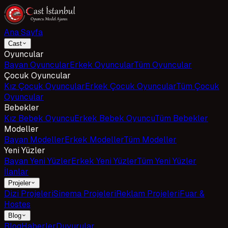
Ana Sayfa
Cast
Oyuncular
Bayan Oyuncular
Erkek Oyuncular
Tüm Oyuncular
Çocuk Oyuncular
Kız Çocuk Oyuncular
Erkek Çocuk Oyuncular
Tüm Çocuk
Oyuncular
Bebekler
Kız Bebek Oyuncu
Erkek Bebek Oyuncu
Tüm Bebekler
Modeller
Bayan Modeller
Erkek Modeller
Tüm Modeller
Yeni Yüzler
Bayan Yeni Yüzler
Erkek Yeni Yüzler
Tüm Yeni Yüzler
İlanlar
Projeler
Dizi Projeleri
Sinema Projeleri
Reklam Projeleri
Fuar &
Hostes
Blog
Blog
Haberler
Duyurular