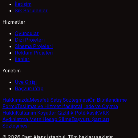
İletişim
Sık Sorulanlar
Hizmetler
Oyuncular
Dizi Projeleri
Sinema Projeleri
Reklam Projeleri
İlanlar
Yönetim
Üye Girişi
Başvuru Yap
Hakkımızda
Mesafeli Satış Sözleşmesi
Ön Bilgilendirme
Formu
Teslimat ve Hizmet İfası
İptal, İade ve Cayma
Hakkı
Kullanım Koşulları
Gizlilik Politikası
KVKK
Aydınlatma Metni
Hesap Silme
Başvuru Şartları
Sözleşmesi
© 2026 Cast Ajans İstanbul. Tüm hakları saklıdır.