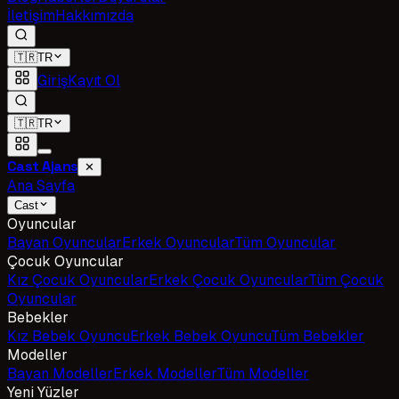
İletişim
Hakkımızda
🇹🇷
TR
Giriş
Kayıt Ol
🇹🇷
TR
Cast Ajans
✕
Ana Sayfa
Cast
Oyuncular
Bayan Oyuncular
Erkek Oyuncular
Tüm Oyuncular
Çocuk Oyuncular
Kız Çocuk Oyuncular
Erkek Çocuk Oyuncular
Tüm Çocuk
Oyuncular
Bebekler
Kız Bebek Oyuncu
Erkek Bebek Oyuncu
Tüm Bebekler
Modeller
Bayan Modeller
Erkek Modeller
Tüm Modeller
Yeni Yüzler