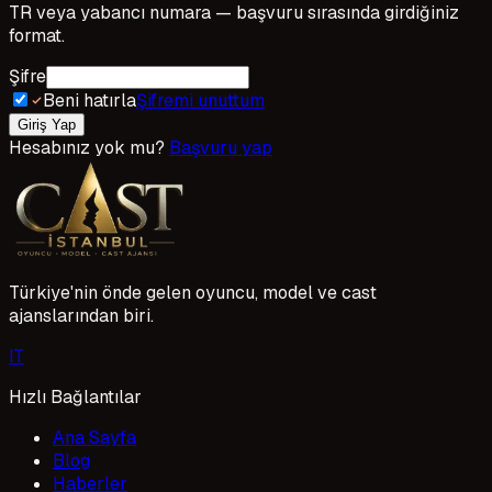
TR veya yabancı numara — başvuru sırasında girdiğiniz
format.
Şifre
Beni hatırla
Şifremi unuttum
Giriş Yap
Hesabınız yok mu?
Başvuru yap
Türkiye'nin önde gelen oyuncu, model ve cast
ajanslarından biri.
I
T
Hızlı Bağlantılar
Ana Sayfa
Blog
Haberler