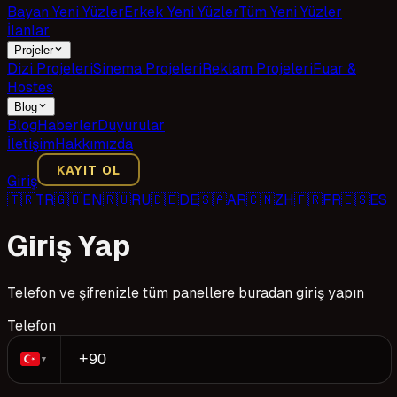
Bayan Yeni Yüzler
Erkek Yeni Yüzler
Tüm Yeni Yüzler
İlanlar
Projeler
Dizi Projeleri
Sinema Projeleri
Reklam Projeleri
Fuar &
Hostes
Blog
Blog
Haberler
Duyurular
İletişim
Hakkımızda
KAYIT OL
Giriş
🇹🇷
TR
🇬🇧
EN
🇷🇺
RU
🇩🇪
DE
🇸🇦
AR
🇨🇳
ZH
🇫🇷
FR
🇪🇸
ES
Giriş Yap
Telefon ve şifrenizle tüm panellere buradan giriş yapın
Telefon
▼