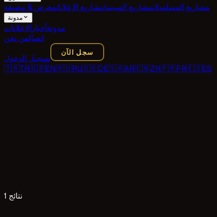
مشاريع المسلسلات
مشاريع السينما
مشاريع الإعلانات
معرض & مضيفة
مدونة
مدونة
أخبار
الإعلانات
اتصال
من نحن
سجل الآن
تسجيل الدخول
🇹🇷
TR
🇬🇧
EN
🇷🇺
RU
🇩🇪
DE
🇸🇦
AR
🇨🇳
ZH
🇫🇷
FR
🇪🇸
ES
1 نتائج