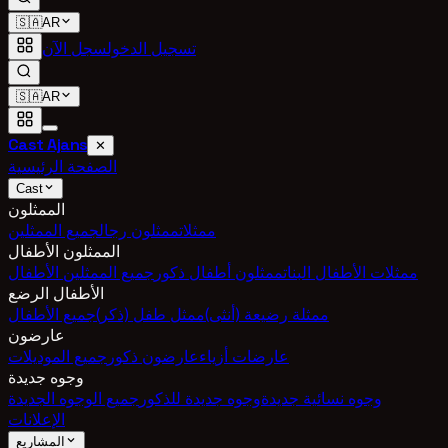
🇸🇦
AR
تسجيل الدخول
سجل الآن
🇸🇦
AR
Cast Ajans
✕
الصفحة الرئيسية
Cast
الممثلون
ممثلات
ممثلون رجال
جميع الممثلين
الممثلون الأطفال
ممثلات الأطفال البنات
ممثلون أطفال ذكور
جميع الممثلين الأطفال
الأطفال الرضع
ممثلة رضيعة (أنثى)
ممثل طفل (ذكر)
جميع الأطفال
عارضون
عارضات أزياء
عارضون ذكور
جميع الموديلات
وجوه جديدة
وجوه نسائية جديدة
وجوه جديدة للذكور
جميع الوجوه الجديدة
الإعلانات
المشاريع