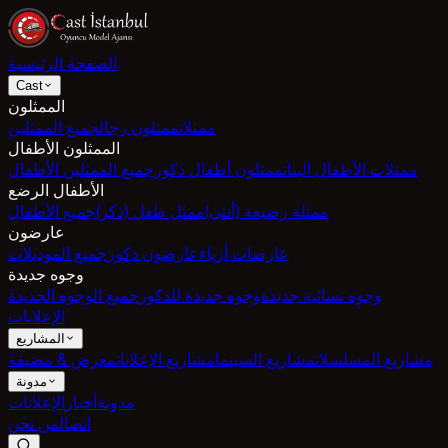
الصفحة الرئيسية
Cast
الممثلون
ممثلات
ممثلون رجال
جميع الممثلين
الممثلون الأطفال
ممثلات الأطفال البنات
ممثلون أطفال ذكور
جميع الممثلين الأطفال
الأطفال الرضع
ممثلة رضيعة (أنثى)
ممثل طفل (ذكر)
جميع الأطفال
عارضون
عارضات أزياء
عارضون ذكور
جميع الموديلات
وجوه جديدة
وجوه نسائية جديدة
وجوه جديدة للذكور
جميع الوجوه الجديدة
الإعلانات
المشاريع
مشاريع المسلسلات
مشاريع السينما
مشاريع الإعلانات
معرض & مضيفة
مدونة
مدونة
أخبار
الإعلانات
اتصال
من نحن