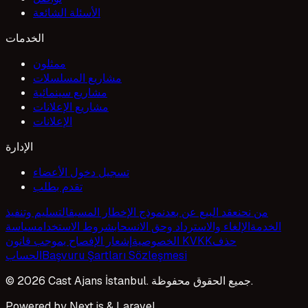
الأسئلة الشائعة
الخدمات
ممثلون
مشاريع المسلسلات
مشاريع سينمائية
مشاريع الإعلانات
الإعلانات
الإدارة
تسجيل دخول الأعضاء
تقدم بطلب
من نحن
عقد البيع عن بعد
نموذج الإخطار المسبق
التسليم وتنفيذ
الخدمة
الإلغاء والاسترداد وحق الانسحاب
شروط الاستخدام
سياسة
حذف
إشعار الإفصاح بموجب قانون KVKK
الخصوصية
Başvuru Şartları Sözleşmesi
الحساب
© 2026 Cast Ajans İstanbul. جميع الحقوق محفوظة.
Powered by Next.js & Laravel