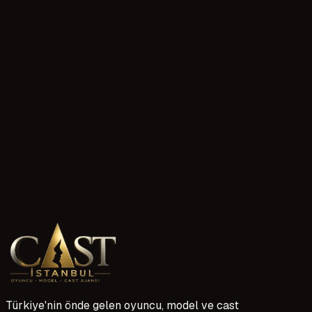
in
X
yt
WhatsApp ile yazin
905548349368
Türkiye'nin önde gelen oyuncu, model ve cast