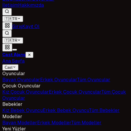
İletişim
Hakkımızda
🇹🇷
TR
Giriş
Kayıt Ol
🇹🇷
TR
Cast Ajans
✕
Ana Sayfa
Cast
Oyuncular
Bayan Oyuncular
Erkek Oyuncular
Tüm Oyuncular
Çocuk Oyuncular
Kız Çocuk Oyuncular
Erkek Çocuk Oyuncular
Tüm Çocuk
Oyuncular
Bebekler
Kız Bebek Oyuncu
Erkek Bebek Oyuncu
Tüm Bebekler
Modeller
Bayan Modeller
Erkek Modeller
Tüm Modeller
Yeni Yüzler