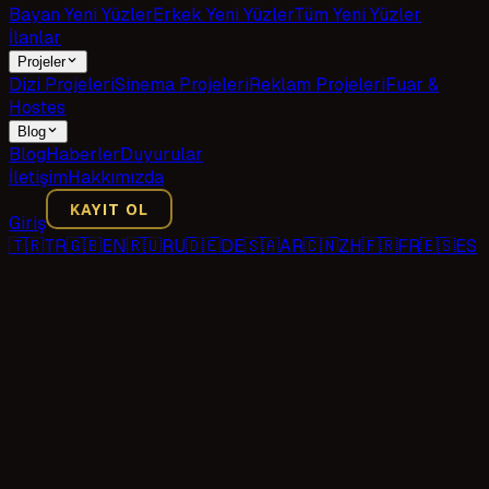
Bayan Yeni Yüzler
Erkek Yeni Yüzler
Tüm Yeni Yüzler
İlanlar
Projeler
Dizi Projeleri
Sinema Projeleri
Reklam Projeleri
Fuar &
Hostes
Blog
Blog
Haberler
Duyurular
İletişim
Hakkımızda
KAYIT OL
Giriş
🇹🇷
TR
🇬🇧
EN
🇷🇺
RU
🇩🇪
DE
🇸🇦
AR
🇨🇳
ZH
🇫🇷
FR
🇪🇸
ES