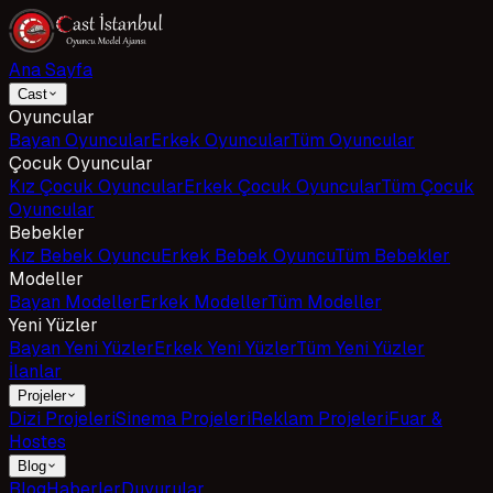
Ana Sayfa
Cast
Oyuncular
Bayan Oyuncular
Erkek Oyuncular
Tüm Oyuncular
Çocuk Oyuncular
Kız Çocuk Oyuncular
Erkek Çocuk Oyuncular
Tüm Çocuk
Oyuncular
Bebekler
Kız Bebek Oyuncu
Erkek Bebek Oyuncu
Tüm Bebekler
Modeller
Bayan Modeller
Erkek Modeller
Tüm Modeller
Yeni Yüzler
Bayan Yeni Yüzler
Erkek Yeni Yüzler
Tüm Yeni Yüzler
İlanlar
Projeler
Dizi Projeleri
Sinema Projeleri
Reklam Projeleri
Fuar &
Hostes
Blog
Blog
Haberler
Duyurular