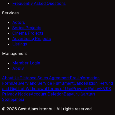
Frequently Asked Questions
Services
Actors
Series Projects
Cinema Projects
Advertising Projects
Listings
Management
Member Login
Apply
About Us
Distance Sales Agreement
Pre-Information
Form
Delivery and Service Fulfillment
Cancellation, Refund
and Right of Withdrawal
Terms of Use
Privacy Policy
KVKK
Privacy Notice
Account Deletion
Başvuru Şartları
Sözleşmesi
© 2026 Cast Ajans İstanbul. All rights reserved.