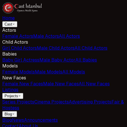
Home
Cast
Actors
Female Actors
Male Actors
All Actors
Child Actors
Girl Child Actors
Male Child Actors
All Child Actors
Babies
Baby Girl Actress
Male Baby Actor
All Babies
Models
Female Models
Male Models
All Models
New Faces
Female New Faces
Male New Faces
All New Faces
Listings
Projects
Series Projects
Cinema Projects
Advertising Projects
Fair &
Hostess
Blog
Blog
News
Announcements
Contact
About Us