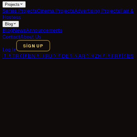
Projects
Series Projects
Cinema Projects
Advertising Projects
Fair &
Hostess
Blog
Blog
News
Announcements
Contact
About Us
SIGN UP
Log In
🇹🇷
TR
🇬🇧
EN
🇷🇺
RU
🇩🇪
DE
🇸🇦
AR
🇨🇳
ZH
🇫🇷
FR
🇪🇸
ES