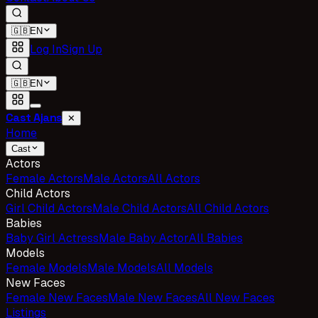
🇬🇧
EN
Log In
Sign Up
🇬🇧
EN
Cast Ajans
✕
Home
Cast
Actors
Female Actors
Male Actors
All Actors
Child Actors
Girl Child Actors
Male Child Actors
All Child Actors
Babies
Baby Girl Actress
Male Baby Actor
All Babies
Models
Female Models
Male Models
All Models
New Faces
Female New Faces
Male New Faces
All New Faces
Listings