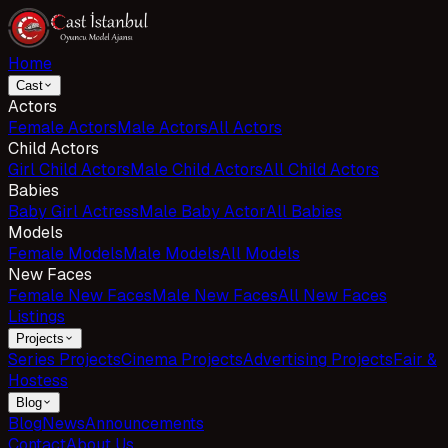
Home
Cast
Actors
Female Actors
Male Actors
All Actors
Child Actors
Girl Child Actors
Male Child Actors
All Child Actors
Babies
Baby Girl Actress
Male Baby Actor
All Babies
Models
Female Models
Male Models
All Models
New Faces
Female New Faces
Male New Faces
All New Faces
Listings
Projects
Series Projects
Cinema Projects
Advertising Projects
Fair &
Hostess
Blog
Blog
News
Announcements
Contact
About Us