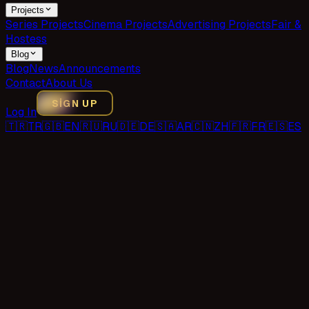
Projects
Series Projects
Cinema Projects
Advertising Projects
Fair &
Hostess
Blog
Blog
News
Announcements
Contact
About Us
SIGN UP
Log In
🇹🇷
TR
🇬🇧
EN
🇷🇺
RU
🇩🇪
DE
🇸🇦
AR
🇨🇳
ZH
🇫🇷
FR
🇪🇸
ES