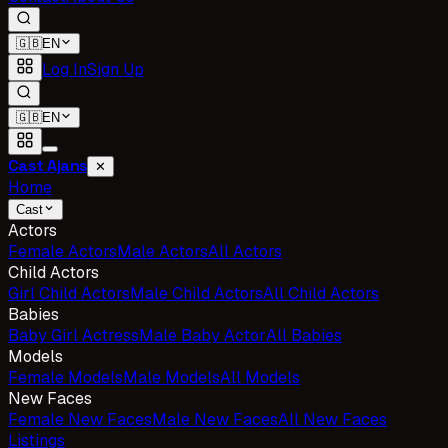
🇬🇧
EN
Log In
Sign Up
🇬🇧
EN
Cast Ajans
✕
Home
Cast
Actors
Female Actors
Male Actors
All Actors
Child Actors
Girl Child Actors
Male Child Actors
All Child Actors
Babies
Baby Girl Actress
Male Baby Actor
All Babies
Models
Female Models
Male Models
All Models
New Faces
Female New Faces
Male New Faces
All New Faces
Listings