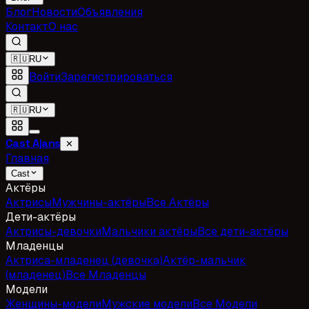
Блог
Новости
Объявления
Контакт
О нас
🇷🇺
RU
Войти
Зарегистрироваться
🇷🇺
RU
Cast Ajans
✕
Главная
Cast
Актёры
Актрисы
Мужчины-актёры
Все Актёры
Дети-актёры
Актрисы-девочки
Мальчики актёры
Все дети-актёры
Младенцы
Актриса-младенец (девочка)
Актёр-мальчик
(младенец)
Все Младенцы
Модели
Женщины-модели
Мужские модели
Все Модели