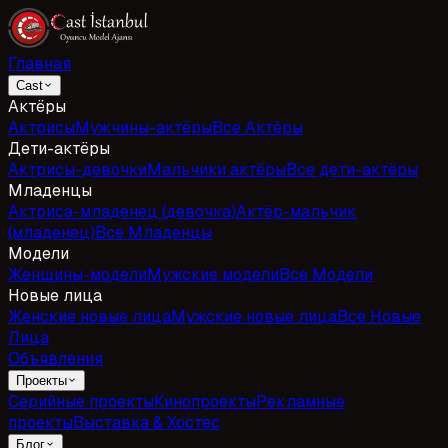
Главная
Cast
Актёры
Актрисы
Мужчины-актёры
Все Актёры
Дети-актёры
Актрисы-девочки
Мальчики актёры
Все дети-актёры
Младенцы
Актриса-младенец (девочка)
Актёр-мальчик
(младенец)
Все Младенцы
Модели
Женщины-модели
Мужские модели
Все Модели
Новые лица
Женские новые лица
Мужские новые лица
Все Новые
Лица
Объявления
Проекты
Серийные проекты
Кинопроекты
Рекламные
проекты
Выставка & Хостес
Блог