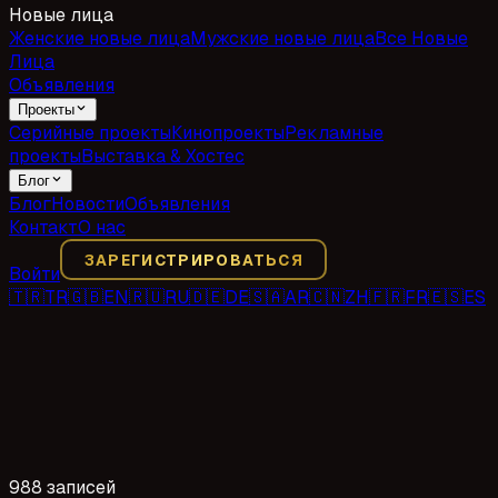
Новые лица
Женские новые лица
Мужские новые лица
Все Новые
Лица
Объявления
Проекты
Серийные проекты
Кинопроекты
Рекламные
проекты
Выставка & Хостес
Блог
Блог
Новости
Объявления
Контакт
О нас
ЗАРЕГИСТРИРОВАТЬСЯ
Войти
🇹🇷
TR
🇬🇧
EN
🇷🇺
RU
🇩🇪
DE
🇸🇦
AR
🇨🇳
ZH
🇫🇷
FR
🇪🇸
ES
988 записей