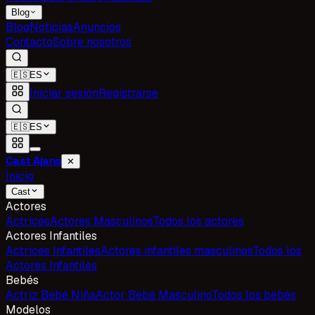
Blog
Blog
Noticias
Anuncios
Contacto
Sobre nosotros
🇪🇸
ES
Iniciar sesión
Registrarse
🇪🇸
ES
Cast Ajans
✕
Inicio
Cast
Actores
Actrices
Actores Masculinos
Todos los actores
Actores Infantiles
Actrices Infantiles
Actores infantiles masculinos
Todos los
Actores Infantiles
Bebés
Actriz Bebé Niña
Actor Bebé Masculino
Todos los bebés
Modelos