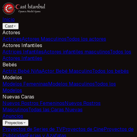
Inicio
Cast
Actores
Actrices
Actores Masculinos
Todos los actores
Actores Infantiles
Actrices Infantiles
Actores infantiles masculinos
Todos los
Actores Infantiles
Bebés
Actriz Bebé Niña
Actor Bebé Masculino
Todos los bebés
Modelos
Modelos Femeninas
Modelos Masculinos
Todos los
Modelos
Nuevas Caras
Nuevos Rostros Femeninos
Nuevos Rostros
Masculinos
Todas las Caras Nuevas
Anuncios
Proyectos
Proyectos de Series de TV
Proyectos de Cine
Proyectos de
Publicidad
Ferias y Azafatas