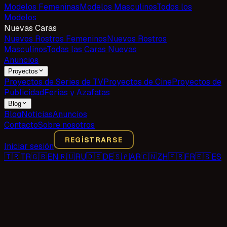
Modelos Femeninas
Modelos Masculinos
Todos los
Modelos
Nuevas Caras
Nuevos Rostros Femeninos
Nuevos Rostros
Masculinos
Todas las Caras Nuevas
Anuncios
Proyectos
Proyectos de Series de TV
Proyectos de Cine
Proyectos de
Publicidad
Ferias y Azafatas
Blog
Blog
Noticias
Anuncios
Contacto
Sobre nosotros
REGISTRARSE
Iniciar sesión
🇹🇷
TR
🇬🇧
EN
🇷🇺
RU
🇩🇪
DE
🇸🇦
AR
🇨🇳
ZH
🇫🇷
FR
🇪🇸
ES