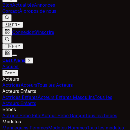
Blog
Actualités
Annonces
Contact
À propos de nous
🇫🇷
FR
Connexion
S'inscrire
🇫🇷
FR
Cast Ajans
✕
Accueil
Cast
Acteurs
Actrices
Acteurs
Tous les Acteurs
Acteurs Enfants
Actrices Enfants
Acteurs Enfants Masculins
Tous les
Acteurs Enfants
Bébés
Actrice Bébé Fille
Acteur Bébé Garçon
Tous les bébés
Modèles
Mannequins Femmes
Modèles Hommes
Tous les modèles