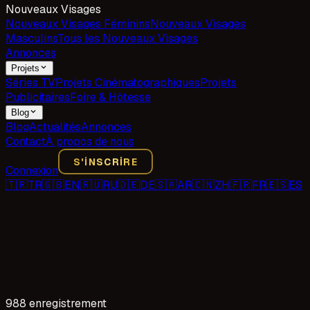
Nouveaux Visages
Nouveaux Visages Féminins
Nouveaux Visages
Masculins
Tous les Nouveaux Visages
Annonces
Projets
Séries TV
Projets Cinématographiques
Projets
Publicitaires
Foire & Hôtesse
Blog
Blog
Actualités
Annonces
Contact
À propos de nous
S'INSCRIRE
Connexion
🇹🇷
TR
🇬🇧
EN
🇷🇺
RU
🇩🇪
DE
🇸🇦
AR
🇨🇳
ZH
🇫🇷
FR
🇪🇸
ES
988 enregistrement