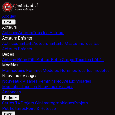
Accueil
Cast
Acteurs
Actrices
Acteurs
Tous les Acteurs
Acteurs Enfants
Actrices Enfants
Acteurs Enfants Masculins
Tous les
Acteurs Enfants
Bébés
Actrice Bébé Fille
Acteur Bébé Garçon
Tous les bébés
Modèles
Mannequins Femmes
Modèles Hommes
Tous les modèles
Nouveaux Visages
Nouveaux Visages Féminins
Nouveaux Visages
Masculins
Tous les Nouveaux Visages
Annonces
Projets
Séries TV
Projets Cinématographiques
Projets
Publicitaires
Foire & Hôtesse
Blog