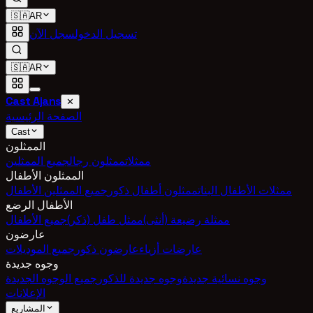
🇸🇦
AR
تسجيل الدخول
سجل الآن
🇸🇦
AR
Cast Ajans
✕
الصفحة الرئيسية
Cast
الممثلون
ممثلات
ممثلون رجال
جميع الممثلين
الممثلون الأطفال
ممثلات الأطفال البنات
ممثلون أطفال ذكور
جميع الممثلين الأطفال
الأطفال الرضع
ممثلة رضيعة (أنثى)
ممثل طفل (ذكر)
جميع الأطفال
عارضون
عارضات أزياء
عارضون ذكور
جميع الموديلات
وجوه جديدة
وجوه نسائية جديدة
وجوه جديدة للذكور
جميع الوجوه الجديدة
الإعلانات
المشاريع