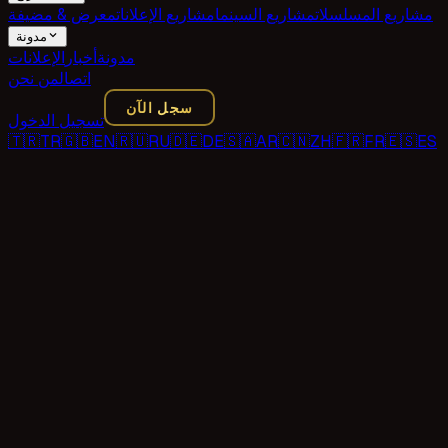
مشاريع المسلسلات
مشاريع السينما
مشاريع الإعلانات
معرض & مضيفة
مدونة
مدونة
أخبار
الإعلانات
اتصال
من نحن
سجل الآن
تسجيل الدخول
🇹🇷
TR
🇬🇧
EN
🇷🇺
RU
🇩🇪
DE
🇸🇦
AR
🇨🇳
ZH
🇫🇷
FR
🇪🇸
ES