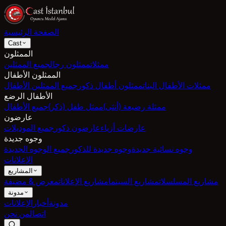
الصفحة الرئيسية
Cast
الممثلون
ممثلات
ممثلون رجال
جميع الممثلين
الممثلون الأطفال
ممثلات الأطفال البنات
ممثلون أطفال ذكور
جميع الممثلين الأطفال
الأطفال الرضع
ممثلة رضيعة (أنثى)
ممثل طفل (ذكر)
جميع الأطفال
عارضون
عارضات أزياء
عارضون ذكور
جميع الموديلات
وجوه جديدة
وجوه نسائية جديدة
وجوه جديدة للذكور
جميع الوجوه الجديدة
الإعلانات
المشاريع
مشاريع المسلسلات
مشاريع السينما
مشاريع الإعلانات
معرض & مضيفة
مدونة
مدونة
أخبار
الإعلانات
اتصال
من نحن