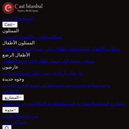
الصفحة الرئيسية
Cast
الممثلون
ممثلات
ممثلون رجال
جميع الممثلين
الممثلون الأطفال
ممثلات الأطفال البنات
ممثلون أطفال ذكور
جميع الممثلين الأطفال
الأطفال الرضع
ممثلة رضيعة (أنثى)
ممثل طفل (ذكر)
جميع الأطفال
عارضون
عارضات أزياء
عارضون ذكور
جميع الموديلات
وجوه جديدة
وجوه نسائية جديدة
وجوه جديدة للذكور
جميع الوجوه الجديدة
الإعلانات
المشاريع
مشاريع المسلسلات
مشاريع السينما
مشاريع الإعلانات
معرض & مضيفة
مدونة
مدونة
أخبار
الإعلانات
اتصال
من نحن