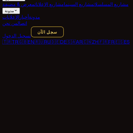
مشاريع المسلسلات
مشاريع السينما
مشاريع الإعلانات
معرض & مضيفة
مدونة
مدونة
أخبار
الإعلانات
اتصال
من نحن
سجل الآن
تسجيل الدخول
🇹🇷
TR
🇬🇧
EN
🇷🇺
RU
🇩🇪
DE
🇸🇦
AR
🇨🇳
ZH
🇫🇷
FR
🇪🇸
ES