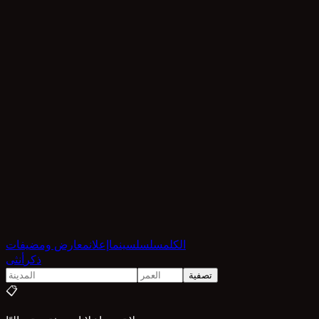
الكل
مسلسل
سينما
إعلان
معارض ومضيفات
ذكر
أنثى
تصفية
📋