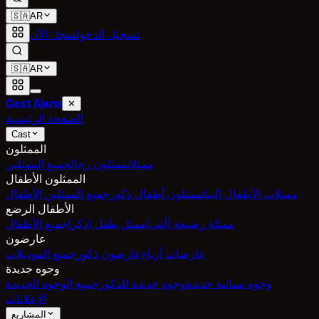
🇸🇦
AR
تسجيل الدخول
سجل الآن
🇸🇦
AR
Cast Ajans
✕
الصفحة الرئيسية
Cast
الممثلون
ممثلات
ممثلون رجال
جميع الممثلين
الممثلون الأطفال
ممثلات الأطفال البنات
ممثلون أطفال ذكور
جميع الممثلين الأطفال
الأطفال الرضع
ممثلة رضيعة (أنثى)
ممثل طفل (ذكر)
جميع الأطفال
عارضون
عارضات أزياء
عارضون ذكور
جميع الموديلات
وجوه جديدة
وجوه نسائية جديدة
وجوه جديدة للذكور
جميع الوجوه الجديدة
الإعلانات
المشاريع