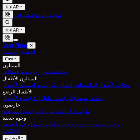
🇸🇦
AR
تسجيل الدخول
سجل الآن
🇸🇦
AR
Cast Ajans
✕
الصفحة الرئيسية
Cast
الممثلون
ممثلات
ممثلون رجال
جميع الممثلين
الممثلون الأطفال
ممثلات الأطفال البنات
ممثلون أطفال ذكور
جميع الممثلين الأطفال
الأطفال الرضع
ممثلة رضيعة (أنثى)
ممثل طفل (ذكر)
جميع الأطفال
عارضون
عارضات أزياء
عارضون ذكور
جميع الموديلات
وجوه جديدة
وجوه نسائية جديدة
وجوه جديدة للذكور
جميع الوجوه الجديدة
الإعلانات
المشاريع