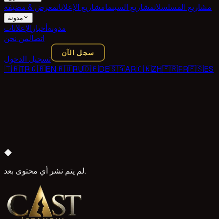
مشاريع المسلسلات
مشاريع السينما
مشاريع الإعلانات
معرض & مضيفة
مدونة
مدونة
أخبار
الإعلانات
اتصال
من نحن
سجل الآن
تسجيل الدخول
🇹🇷
TR
🇬🇧
EN
🇷🇺
RU
🇩🇪
DE
🇸🇦
AR
🇨🇳
ZH
🇫🇷
FR
🇪🇸
ES
◆
لم يتم نشر أي محتوى بعد.