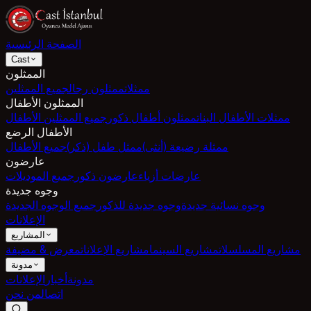
الصفحة الرئيسية
Cast
الممثلون
ممثلات
ممثلون رجال
جميع الممثلين
الممثلون الأطفال
ممثلات الأطفال البنات
ممثلون أطفال ذكور
جميع الممثلين الأطفال
الأطفال الرضع
ممثلة رضيعة (أنثى)
ممثل طفل (ذكر)
جميع الأطفال
عارضون
عارضات أزياء
عارضون ذكور
جميع الموديلات
وجوه جديدة
وجوه نسائية جديدة
وجوه جديدة للذكور
جميع الوجوه الجديدة
الإعلانات
المشاريع
مشاريع المسلسلات
مشاريع السينما
مشاريع الإعلانات
معرض & مضيفة
مدونة
مدونة
أخبار
الإعلانات
اتصال
من نحن