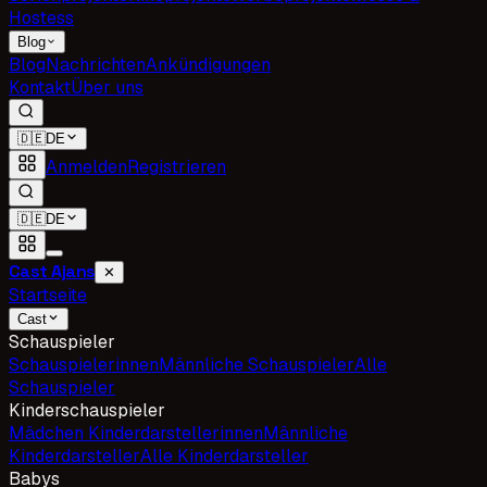
Hostess
Blog
Blog
Nachrichten
Ankündigungen
Kontakt
Über uns
🇩🇪
DE
Anmelden
Registrieren
🇩🇪
DE
Cast Ajans
✕
Startseite
Cast
Schauspieler
Schauspielerinnen
Männliche Schauspieler
Alle
Schauspieler
Kinderschauspieler
Mädchen Kinderdarstellerinnen
Männliche
Kinderdarsteller
Alle Kinderdarsteller
Babys