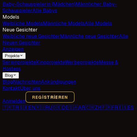
Baby-Schauspielerin (Mädchen)
Männlicher Baby-
Schauspieler
Alle Babys
Models
Weibliche Models
Männliche Models
Alle Models
Neue Gesichter
Weibliche neue Gesichter
Männliche neue Gesichter
Alle
Neuen Gesichter
Anzeigen
Projekte
Serienprojekte
Kinoprojekte
Werbeprojekte
Messe &
Hostess
Blog
Blog
Nachrichten
Ankündigungen
Kontakt
Über uns
REGISTRIEREN
Anmelden
🇹🇷
TR
🇬🇧
EN
🇷🇺
RU
🇩🇪
DE
🇸🇦
AR
🇨🇳
ZH
🇫🇷
FR
🇪🇸
ES