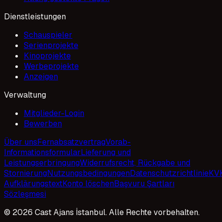
Dienstleistungen
Schauspieler
Serienprojekte
Kinoprojekte
Werbeprojekte
Anzeigen
Verwaltung
Mitglieder-Login
Bewerben
Über uns
Fernabsatzvertrag
Vorab-
Informationsformular
Lieferung und
Leistungserbringung
Widerrufsrecht, Rückgabe und
Stornierung
Nutzungsbedingungen
Datenschutzrichtlinie
KV
Aufklärungstext
Konto löschen
Başvuru Şartları
Sözleşmesi
© 2026 Cast Ajans İstanbul. Alle Rechte vorbehalten.