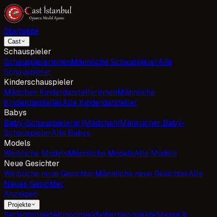
Startseite
Cast
Schauspieler
Schauspielerinnen
Männliche Schauspieler
Alle
Schauspieler
Kinderschauspieler
Mädchen Kinderdarstellerinnen
Männliche
Kinderdarsteller
Alle Kinderdarsteller
Babys
Baby-Schauspielerin (Mädchen)
Männlicher Baby-
Schauspieler
Alle Babys
Models
Weibliche Models
Männliche Models
Alle Models
Neue Gesichter
Weibliche neue Gesichter
Männliche neue Gesichter
Alle
Neuen Gesichter
Anzeigen
Projekte
Serienprojekte
Kinoprojekte
Werbeprojekte
Messe &