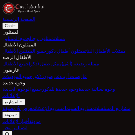
الصفحة الرئيسية
Cast
الممثلون
ممثلات
ممثلون رجال
جميع الممثلين
الممثلون الأطفال
ممثلات الأطفال البنات
ممثلون أطفال ذكور
جميع الممثلين الأطفال
الأطفال الرضع
ممثلة رضيعة (أنثى)
ممثل طفل (ذكر)
جميع الأطفال
عارضون
عارضات أزياء
عارضون ذكور
جميع الموديلات
وجوه جديدة
وجوه نسائية جديدة
وجوه جديدة للذكور
جميع الوجوه الجديدة
الإعلانات
المشاريع
مشاريع المسلسلات
مشاريع السينما
مشاريع الإعلانات
معرض & مضيفة
مدونة
مدونة
أخبار
الإعلانات
اتصال
من نحن