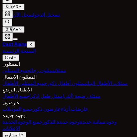
🇸🇦
AR
تسجيل الدخول
سجل الآن
🇸🇦
AR
Cast Ajans
✕
الصفحة الرئيسية
Cast
الممثلون
ممثلات
ممثلون رجال
جميع الممثلين
الممثلون الأطفال
ممثلات الأطفال البنات
ممثلون أطفال ذكور
جميع الممثلين الأطفال
الأطفال الرضع
ممثلة رضيعة (أنثى)
ممثل طفل (ذكر)
جميع الأطفال
عارضون
عارضات أزياء
عارضون ذكور
جميع الموديلات
وجوه جديدة
وجوه نسائية جديدة
وجوه جديدة للذكور
جميع الوجوه الجديدة
الإعلانات
المشاريع