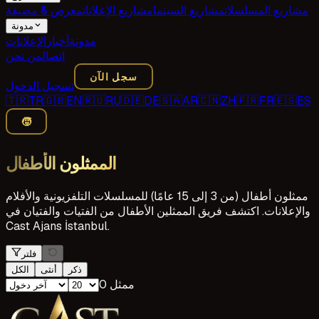
مشاريع المسلسلات
مشاريع السينما
مشاريع الإعلانات
معرض & مضيفة
مدونة
مدونة
أخبار
الإعلانات
اتصال
من نحن
سجل الآن
تسجيل الدخول
🇹🇷
TR
🇬🇧
EN
🇷🇺
RU
🇩🇪
DE
🇸🇦
AR
🇨🇳
ZH
🇫🇷
FR
🇪🇸
ES
🧒
الممثلون الأطفال
ممثلون أطفال (من 3 إلى 15 عامًا) للمسلسلات التلفزيونية والأفلام
والإعلانات. اكتشف فريق الممثلين الأطفال من الفتيات والفتيان في
Cast Ajans İstanbul.
فلتر
ذكر
أنثى
الكل
0 ممثل