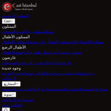
الصفحة الرئيسية
Cast
الممثلون
ممثلات
ممثلون رجال
جميع الممثلين
الممثلون الأطفال
ممثلات الأطفال البنات
ممثلون أطفال ذكور
جميع الممثلين الأطفال
الأطفال الرضع
ممثلة رضيعة (أنثى)
ممثل طفل (ذكر)
جميع الأطفال
عارضون
عارضات أزياء
عارضون ذكور
جميع الموديلات
وجوه جديدة
وجوه نسائية جديدة
وجوه جديدة للذكور
جميع الوجوه الجديدة
الإعلانات
المشاريع
مشاريع المسلسلات
مشاريع السينما
مشاريع الإعلانات
معرض & مضيفة
مدونة
مدونة
أخبار
الإعلانات
اتصال
من نحن