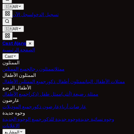
🇸🇦
AR
تسجيل الدخول
سجل الآن
🇸🇦
AR
Cast Ajans
✕
الصفحة الرئيسية
Cast
الممثلون
ممثلات
ممثلون رجال
جميع الممثلين
الممثلون الأطفال
ممثلات الأطفال البنات
ممثلون أطفال ذكور
جميع الممثلين الأطفال
الأطفال الرضع
ممثلة رضيعة (أنثى)
ممثل طفل (ذكر)
جميع الأطفال
عارضون
عارضات أزياء
عارضون ذكور
جميع الموديلات
وجوه جديدة
وجوه نسائية جديدة
وجوه جديدة للذكور
جميع الوجوه الجديدة
الإعلانات
المشاريع