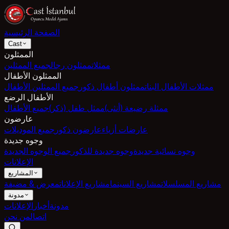
الصفحة الرئيسية
Cast
الممثلون
ممثلات
ممثلون رجال
جميع الممثلين
الممثلون الأطفال
ممثلات الأطفال البنات
ممثلون أطفال ذكور
جميع الممثلين الأطفال
الأطفال الرضع
ممثلة رضيعة (أنثى)
ممثل طفل (ذكر)
جميع الأطفال
عارضون
عارضات أزياء
عارضون ذكور
جميع الموديلات
وجوه جديدة
وجوه نسائية جديدة
وجوه جديدة للذكور
جميع الوجوه الجديدة
الإعلانات
المشاريع
مشاريع المسلسلات
مشاريع السينما
مشاريع الإعلانات
معرض & مضيفة
مدونة
مدونة
أخبار
الإعلانات
اتصال
من نحن