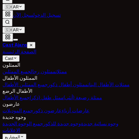
🇸🇦
AR
تسجيل الدخول
سجل الآن
🇸🇦
AR
Cast Ajans
✕
الصفحة الرئيسية
Cast
الممثلون
ممثلات
ممثلون رجال
جميع الممثلين
الممثلون الأطفال
ممثلات الأطفال البنات
ممثلون أطفال ذكور
جميع الممثلين الأطفال
الأطفال الرضع
ممثلة رضيعة (أنثى)
ممثل طفل (ذكر)
جميع الأطفال
عارضون
عارضات أزياء
عارضون ذكور
جميع الموديلات
وجوه جديدة
وجوه نسائية جديدة
وجوه جديدة للذكور
جميع الوجوه الجديدة
الإعلانات
المشاريع