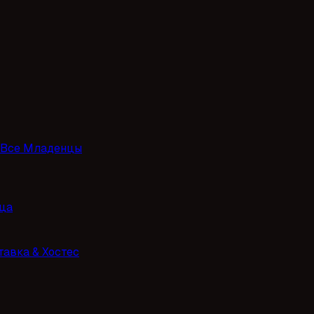
Все Младенцы
ца
тавка & Хостес