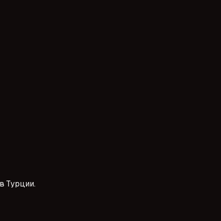
 cast başvurusu süreci önemli bir adımdır. Doğru hazırlık ve e
в Турции.