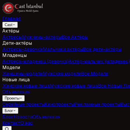
Главная
Cast
Актёры
Актрисы
Мужчины-актёры
Все Актёры
Дети-актёры
Актрисы-девочки
Мальчики актёры
Все дети-актёры
Младенцы
Актриса-младенец (девочка)
Актёр-мальчик (младенец)
Модели
Женщины-модели
Мужские модели
Все Модели
Новые лица
Женские новые лица
Мужские новые лица
Все Новые Ли
Объявления
Проекты
Серийные проекты
Кинопроекты
Рекламные проекты
Выс
Блог
Блог
Новости
Объявления
Контакт
О нас