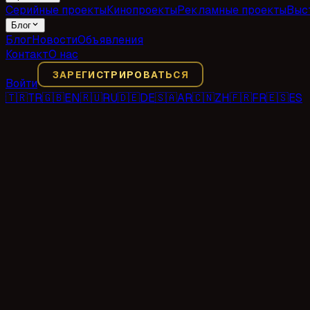
Серийные проекты
Кинопроекты
Рекламные проекты
Выс
Блог
Блог
Новости
Объявления
Контакт
О нас
ЗАРЕГИСТРИРОВАТЬСЯ
Войти
🇹🇷
TR
🇬🇧
EN
🇷🇺
RU
🇩🇪
DE
🇸🇦
AR
🇨🇳
ZH
🇫🇷
FR
🇪🇸
ES