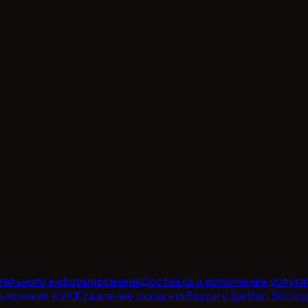
тельного информирования
Доставка и исполнение услуги
зъяснения KVKK
Удаление аккаунта
Başvuru Şartları Sözle