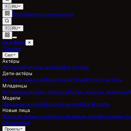
🇷🇺
RU
Войти
Зарегистрироваться
🇷🇺
RU
Cast Ajans
✕
Главная
Cast
Актёры
Актрисы
Мужчины-актёры
Все Актёры
Дети-актёры
Актрисы-девочки
Мальчики актёры
Все дети-актёры
Младенцы
Актриса-младенец (девочка)
Актёр-мальчик (младенец)
Модели
Женщины-модели
Мужские модели
Все Модели
Новые лица
Женские новые лица
Мужские новые лица
Все Новые Ли
Объявления
Проекты