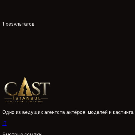
1 результатов
5 прочтений
Adana Dizi Film Cast Başvurusu: Rolünüzü Yakalayın
Adana'da dizi ve film projelerinde rol almak isteyenler için
nelere dikkat etmeniz gerektiğini anlatıyoruz.
1 Mayıs 2026
Одно из ведущих агентств актёров, моделей и кастинга 
I
T
Быстрые ссылки