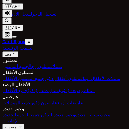
🇸🇦
AR
تسجيل الدخول
سجل الآن
🇸🇦
AR
Cast Ajans
✕
الصفحة الرئيسية
Cast
الممثلون
ممثلات
ممثلون رجال
جميع الممثلين
الممثلون الأطفال
ممثلات الأطفال البنات
ممثلون أطفال ذكور
جميع الممثلين الأطفال
الأطفال الرضع
ممثلة رضيعة (أنثى)
ممثل طفل (ذكر)
جميع الأطفال
عارضون
عارضات أزياء
عارضون ذكور
جميع الموديلات
وجوه جديدة
وجوه نسائية جديدة
وجوه جديدة للذكور
جميع الوجوه الجديدة
الإعلانات
المشاريع