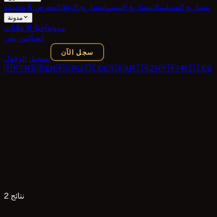
مشاريع المسلسلات
مشاريع السينما
مشاريع الإعلانات
معرض & مضيفة
مدونة
مدونة
أخبار
الإعلانات
اتصال
من نحن
سجل الآن
تسجيل الدخول
🇹🇷
TR
🇬🇧
EN
🇷🇺
RU
🇩🇪
DE
🇸🇦
AR
🇨🇳
ZH
🇫🇷
FR
🇪🇸
ES
2 نتائج