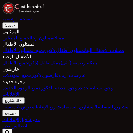
الصفحة الرئيسية
Cast
الممثلون
ممثلات
ممثلون رجال
جميع الممثلين
الممثلون الأطفال
ممثلات الأطفال البنات
ممثلون أطفال ذكور
جميع الممثلين الأطفال
الأطفال الرضع
ممثلة رضيعة (أنثى)
ممثل طفل (ذكر)
جميع الأطفال
عارضون
عارضات أزياء
عارضون ذكور
جميع الموديلات
وجوه جديدة
وجوه نسائية جديدة
وجوه جديدة للذكور
جميع الوجوه الجديدة
الإعلانات
المشاريع
مشاريع المسلسلات
مشاريع السينما
مشاريع الإعلانات
معرض & مضيفة
مدونة
مدونة
أخبار
الإعلانات
اتصال
من نحن