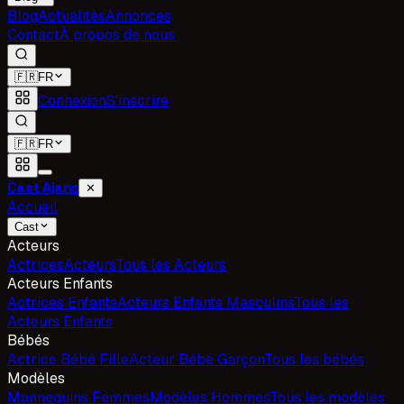
Blog
Actualités
Annonces
Contact
À propos de nous
🇫🇷
FR
Connexion
S'inscrire
🇫🇷
FR
Cast Ajans
✕
Accueil
Cast
Acteurs
Actrices
Acteurs
Tous les Acteurs
Acteurs Enfants
Actrices Enfants
Acteurs Enfants Masculins
Tous les
Acteurs Enfants
Bébés
Actrice Bébé Fille
Acteur Bébé Garçon
Tous les bébés
Modèles
Mannequins Femmes
Modèles Hommes
Tous les modèles