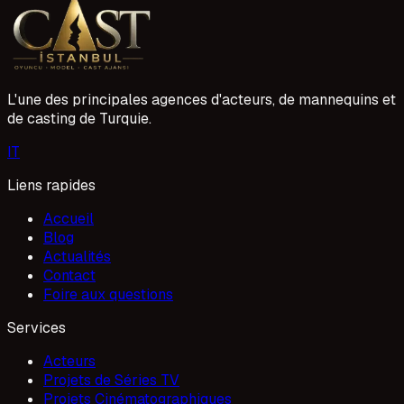
projelere yetenekli yüzler kazandırmak için sürekli yeni
1 Mayıs 2026
başvurular değerlendirir. Siz de oyunculuk kariyerinize
Gaziantep'ten başlamak veya devam etmek istiyorsanız,
doğru adımları atarak hayallerinize ulaşabilirsiniz.
L'une des principales agences d'acteurs, de mannequins et
de casting de Turquie.
I
T
Liens rapides
Accueil
Blog
Actualités
Contact
Foire aux questions
Services
Acteurs
Projets de Séries TV
Projets Cinématographiques