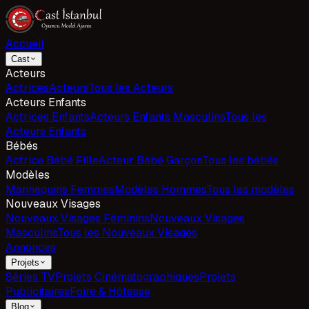
Accueil
Cast
Acteurs
Actrices
Acteurs
Tous les Acteurs
Acteurs Enfants
Actrices Enfants
Acteurs Enfants Masculins
Tous les
Acteurs Enfants
Bébés
Actrice Bébé Fille
Acteur Bébé Garçon
Tous les bébés
Modèles
Mannequins Femmes
Modèles Hommes
Tous les modèles
Nouveaux Visages
Nouveaux Visages Féminins
Nouveaux Visages
Masculins
Tous les Nouveaux Visages
Annonces
Projets
Séries TV
Projets Cinématographiques
Projets
Publicitaires
Foire & Hôtesse
Blog