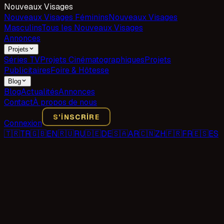
Nouveaux Visages
Nouveaux Visages Féminins
Nouveaux Visages
Masculins
Tous les Nouveaux Visages
Annonces
Projets
Séries TV
Projets Cinématographiques
Projets
Publicitaires
Foire & Hôtesse
Blog
Blog
Actualités
Annonces
Contact
À propos de nous
S'INSCRIRE
Connexion
🇹🇷
TR
🇬🇧
EN
🇷🇺
RU
🇩🇪
DE
🇸🇦
AR
🇨🇳
ZH
🇫🇷
FR
🇪🇸
ES