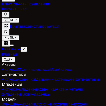
Блог
Новости
Объявления
Контакт
О нас
🇷🇺
RU
Войти
Зарегистрироваться
🇷🇺
RU
Cast Ajans
✕
Главная
Cast
Актёры
Актрисы
Мужчины-актёры
Все Актёры
Дети-актёры
Актрисы-девочки
Мальчики актёры
Все дети-актёры
Младенцы
Актриса-младенец (девочка)
Актёр-мальчик
(младенец)
Все Младенцы
Модели
Женщины-модели
Мужские модели
Все Модели