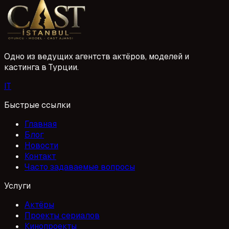
projelere yetenekli yüzler kazandırmak için sürekli yeni
1 Mayıs 2026
başvurular değerlendirir. Siz de oyunculuk kariyerinize
Gaziantep'ten başlamak veya devam etmek istiyorsanız,
doğru adımları atarak hayallerinize ulaşabilirsiniz.
Одно из ведущих агентств актёров, моделей и
кастинга в Турции.
I
T
Быстрые ссылки
Главная
Блог
Новости
Контакт
Часто задаваемые вопросы
Услуги
Актёры
Проекты сериалов
Кинопроекты