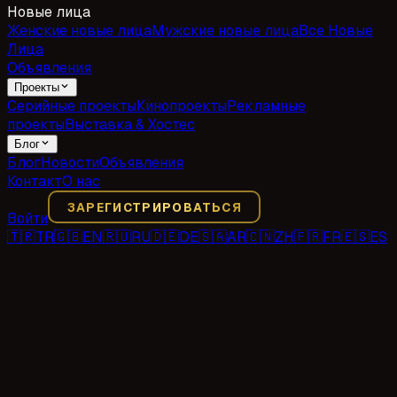
Новые лица
Женские новые лица
Мужские новые лица
Все Новые
Лица
Объявления
Проекты
Серийные проекты
Кинопроекты
Рекламные
проекты
Выставка & Хостес
Блог
Блог
Новости
Объявления
Контакт
О нас
ЗАРЕГИСТРИРОВАТЬСЯ
Войти
🇹🇷
TR
🇬🇧
EN
🇷🇺
RU
🇩🇪
DE
🇸🇦
AR
🇨🇳
ZH
🇫🇷
FR
🇪🇸
ES