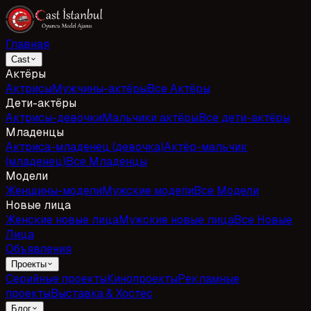
Главная
Cast
Актёры
Актрисы
Мужчины-актёры
Все Актёры
Дети-актёры
Актрисы-девочки
Мальчики актёры
Все дети-актёры
Младенцы
Актриса-младенец (девочка)
Актёр-мальчик
(младенец)
Все Младенцы
Модели
Женщины-модели
Мужские модели
Все Модели
Новые лица
Женские новые лица
Мужские новые лица
Все Новые
Лица
Объявления
Проекты
Серийные проекты
Кинопроекты
Рекламные
проекты
Выставка & Хостес
Блог