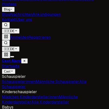
Hostess
Blog
Blog
Nachrichten
Ankündigungen
Kontakt
Über uns
🇩🇪
DE
Anmelden
Registrieren
🇩🇪
DE
Cast Ajans
✕
Startseite
Cast
Schauspieler
Schauspielerinnen
Männliche Schauspieler
Alle
Schauspieler
Kinderschauspieler
Mädchen Kinderdarstellerinnen
Männliche
Kinderdarsteller
Alle Kinderdarsteller
Babys