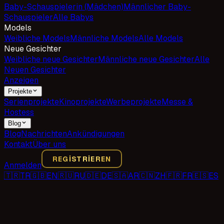
Baby-Schauspielerin (Mädchen)
Männlicher Baby-
Schauspieler
Alle Babys
Models
Weibliche Models
Männliche Models
Alle Models
Neue Gesichter
Weibliche neue Gesichter
Männliche neue Gesichter
Alle
Neuen Gesichter
Anzeigen
Projekte
Serienprojekte
Kinoprojekte
Werbeprojekte
Messe &
Hostess
Blog
Blog
Nachrichten
Ankündigungen
Kontakt
Über uns
REGISTRIEREN
Anmelden
🇹🇷
TR
🇬🇧
EN
🇷🇺
RU
🇩🇪
DE
🇸🇦
AR
🇨🇳
ZH
🇫🇷
FR
🇪🇸
ES