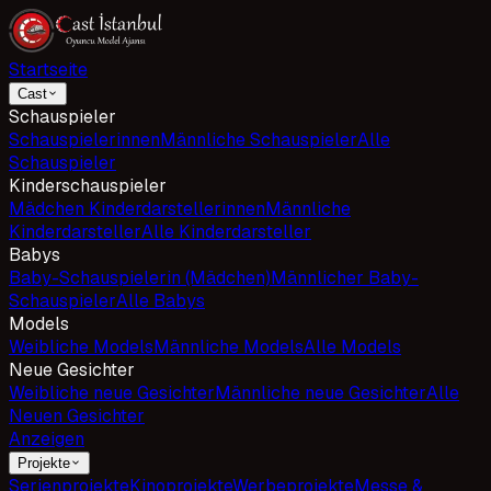
Startseite
Cast
Schauspieler
Schauspielerinnen
Männliche Schauspieler
Alle
Schauspieler
Kinderschauspieler
Mädchen Kinderdarstellerinnen
Männliche
Kinderdarsteller
Alle Kinderdarsteller
Babys
Baby-Schauspielerin (Mädchen)
Männlicher Baby-
Schauspieler
Alle Babys
Models
Weibliche Models
Männliche Models
Alle Models
Neue Gesichter
Weibliche neue Gesichter
Männliche neue Gesichter
Alle
Neuen Gesichter
Anzeigen
Projekte
Serienprojekte
Kinoprojekte
Werbeprojekte
Messe &