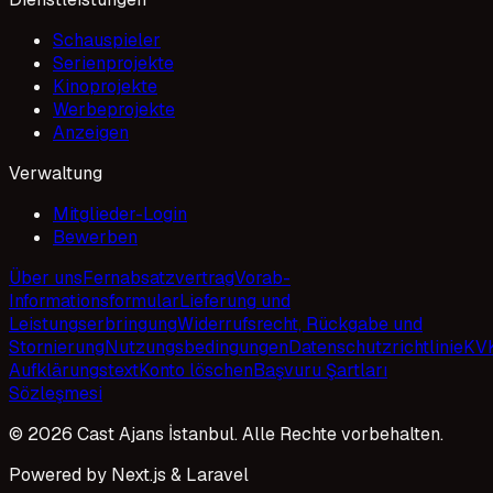
Schauspieler
Serienprojekte
Kinoprojekte
Werbeprojekte
Anzeigen
Verwaltung
Mitglieder-Login
Bewerben
Über uns
Fernabsatzvertrag
Vorab-
Informationsformular
Lieferung und
Leistungserbringung
Widerrufsrecht, Rückgabe und
Stornierung
Nutzungsbedingungen
Datenschutzrichtlinie
KV
Aufklärungstext
Konto löschen
Başvuru Şartları
Sözleşmesi
© 2026 Cast Ajans İstanbul. Alle Rechte vorbehalten.
Powered by Next.js & Laravel