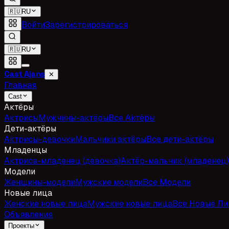
🇷🇺
RU
Войти
Зарегистрироваться
🇷🇺
RU
Cast Ajans
✕
Главная
Cast
Актёры
Актрисы
Мужчины-актёры
Все Актёры
Дети-актёры
Актрисы-девочки
Мальчики актёры
Все дети-актёры
Младенцы
Актриса-младенец (девочка)
Актёр-мальчик (младенец)
Модели
Женщины-модели
Мужские модели
Все Модели
Новые лица
Женские новые лица
Мужские новые лица
Все Новые Ли
Объявления
Проекты