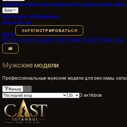
Серийные проекты
Кинопроекты
Рекламные проекты
Выс
Блог
Блог
Новости
Объявления
Контакт
О нас
ЗАРЕГИСТРИРОВАТЬСЯ
Войти
🇹🇷
TR
🇬🇧
EN
🇷🇺
RU
🇩🇪
DE
🇸🇦
AR
🇨🇳
ZH
🇫🇷
FR
🇪🇸
ES
📸
Мужские модели
Профессиональные мужские модели для рекламы, каталог
Фильтр
0 актёров