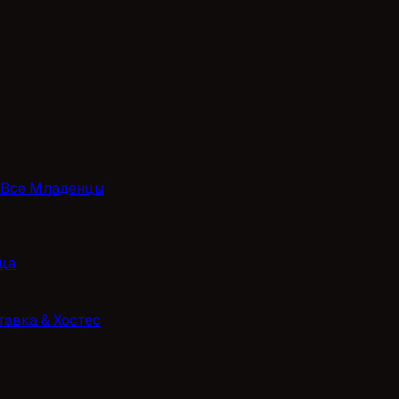
Все Младенцы
ца
тавка & Хостес