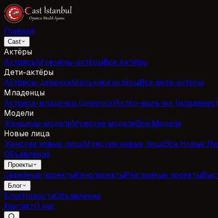
Главная
Cast
Актёры
Актрисы
Мужчины-актёры
Все Актёры
Дети-актёры
Актрисы-девочки
Мальчики актёры
Все дети-актёры
Младенцы
Актриса-младенец (девочка)
Актёр-мальчик (младенец)
Модели
Женщины-модели
Мужские модели
Все Модели
Новые лица
Женские новые лица
Мужские новые лица
Все Новые Ли
Объявления
Проекты
Серийные проекты
Кинопроекты
Рекламные проекты
Выс
Блог
Блог
Новости
Объявления
Контакт
О нас