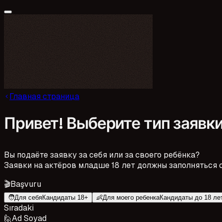
Главная страница
Привет! Выберите тип заявки
Вы подаёте заявку за себя или за своего ребёнка?
Заявки на актёров младше 18 лет должны заполняться с
🎬
Başvuru
🧑
Для себя
Кандидаты 18+
👶
Для моего ребенка
Кандидаты до 18 ле
Sıradaki
🙋
Ad Soyad