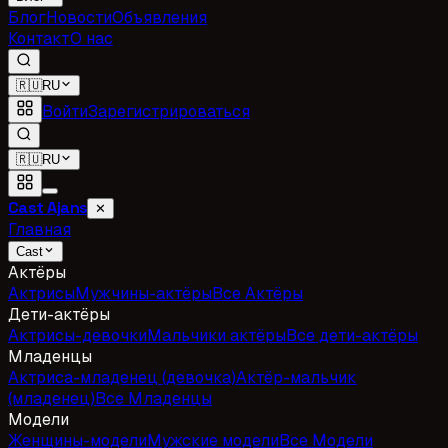
Блог
Новости
Объявления
Контакт
О нас
🇷🇺
RU
Войти
Зарегистрироваться
🇷🇺
RU
Cast Ajans
✕
Главная
Cast
Актёры
Актрисы
Мужчины-актёры
Все Актёры
Дети-актёры
Актрисы-девочки
Мальчики актёры
Все дети-актёры
Младенцы
Актриса-младенец (девочка)
Актёр-мальчик
(младенец)
Все Младенцы
Модели
Женщины-модели
Мужские модели
Все Модели