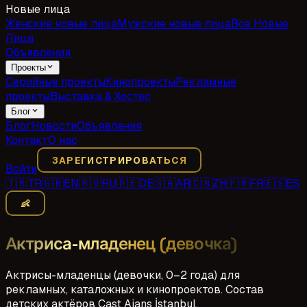
Новые лица
Женские новые лица
Мужские новые лица
Все Новые
Лица
Объявления
Проекты
Серийные проекты
Кинопроекты
Рекламные
проекты
Выставка & Хостес
Блог
Блог
Новости
Объявления
Контакт
О нас
ЗАРЕГИСТРИРОВАТЬСЯ
Войти
🇹🇷
TR
🇬🇧
EN
🇷🇺
RU
🇩🇪
DE
🇸🇦
AR
🇨🇳
ZH
🇫🇷
FR
🇪🇸
ES
👶
Актриса-младенец (девочка)
Актрисы-младенцы (девочки, 0–2 года) для
рекламных, каталожных и кинопроектов. Состав
детских актёров Cast Ajans İstanbul.