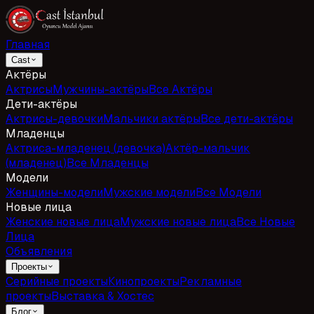
Главная
Cast
Актёры
Актрисы
Мужчины-актёры
Все Актёры
Дети-актёры
Актрисы-девочки
Мальчики актёры
Все дети-актёры
Младенцы
Актриса-младенец (девочка)
Актёр-мальчик
(младенец)
Все Младенцы
Модели
Женщины-модели
Мужские модели
Все Модели
Новые лица
Женские новые лица
Мужские новые лица
Все Новые
Лица
Объявления
Проекты
Серийные проекты
Кинопроекты
Рекламные
проекты
Выставка & Хостес
Блог