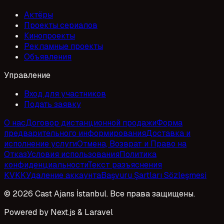
Актёры
Проекты сериалов
Кинопроекты
Рекламные проекты
Объявления
Управление
Вход для участников
Подать заявку
О нас
Договор дистанционной продажи
Форма
предварительного информирования
Доставка и
исполнение услуги
Отмена, Возврат и Право на
Отказ
Условия использования
Политика
конфиденциальности
Текст разъяснения
KVKK
Удаление аккаунта
Başvuru Şartları Sözleşmesi
© 2026 Cast Ajans İstanbul. Все права защищены.
Powered by Next.js & Laravel