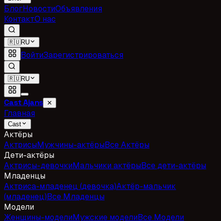
Блог
Новости
Объявления
Контакт
О нас
🇷🇺
RU
Войти
Зарегистрироваться
🇷🇺
RU
Cast Ajans
✕
Главная
Cast
Актёры
Актрисы
Мужчины-актёры
Все Актёры
Дети-актёры
Актрисы-девочки
Мальчики актёры
Все дети-актёры
Младенцы
Актриса-младенец (девочка)
Актёр-мальчик
(младенец)
Все Младенцы
Модели
Женщины-модели
Мужские модели
Все Модели