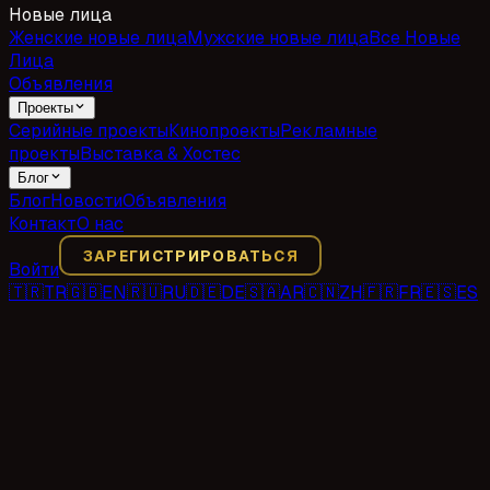
Новые лица
Женские новые лица
Мужские новые лица
Все Новые
Лица
Объявления
Проекты
Серийные проекты
Кинопроекты
Рекламные
проекты
Выставка & Хостес
Блог
Блог
Новости
Объявления
Контакт
О нас
ЗАРЕГИСТРИРОВАТЬСЯ
Войти
🇹🇷
TR
🇬🇧
EN
🇷🇺
RU
🇩🇪
DE
🇸🇦
AR
🇨🇳
ZH
🇫🇷
FR
🇪🇸
ES