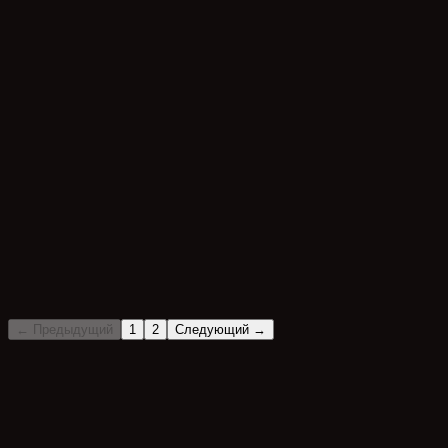
📌
Çocuk ve Bebek Oyuncular
(
2
)
📌
İş Garantisi, Sözleşme ve Güvenlik
(
3
)
←
Предыдущий
1
2
Следующий
→
?
Не нашли свой вопрос?