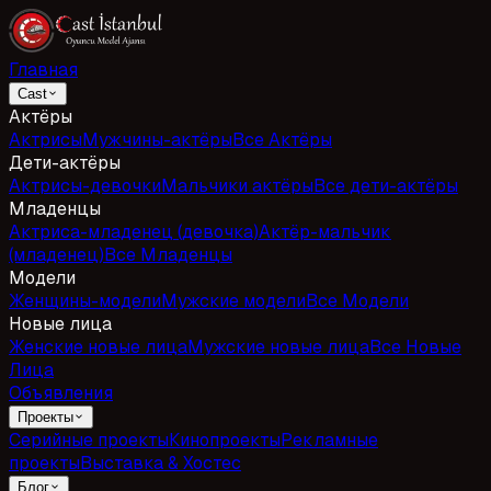
Главная
Cast
Актёры
Актрисы
Мужчины-актёры
Все Актёры
Дети-актёры
Актрисы-девочки
Мальчики актёры
Все дети-актёры
Младенцы
Актриса-младенец (девочка)
Актёр-мальчик
(младенец)
Все Младенцы
Модели
Женщины-модели
Мужские модели
Все Модели
Новые лица
Женские новые лица
Мужские новые лица
Все Новые
Лица
Объявления
Проекты
Серийные проекты
Кинопроекты
Рекламные
проекты
Выставка & Хостес
Блог