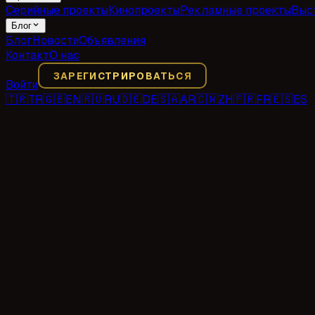
Серийные проекты
Кинопроекты
Рекламные проекты
Выс
Блог
Блог
Новости
Объявления
Контакт
О нас
ЗАРЕГИСТРИРОВАТЬСЯ
Войти
🇹🇷
TR
🇬🇧
EN
🇷🇺
RU
🇩🇪
DE
🇸🇦
AR
🇨🇳
ZH
🇫🇷
FR
🇪🇸
ES