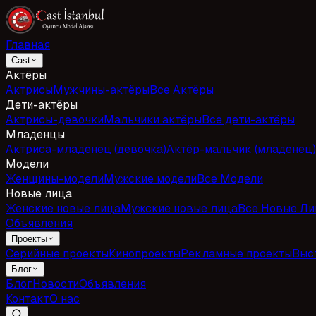
Главная
Cast
Актёры
Актрисы
Мужчины-актёры
Все Актёры
Дети-актёры
Актрисы-девочки
Мальчики актёры
Все дети-актёры
Младенцы
Актриса-младенец (девочка)
Актёр-мальчик (младенец)
Модели
Женщины-модели
Мужские модели
Все Модели
Новые лица
Женские новые лица
Мужские новые лица
Все Новые Ли
Объявления
Проекты
Серийные проекты
Кинопроекты
Рекламные проекты
Выс
Блог
Блог
Новости
Объявления
Контакт
О нас