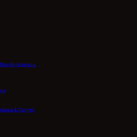
Все Младенцы
ца
тавка & Хостес