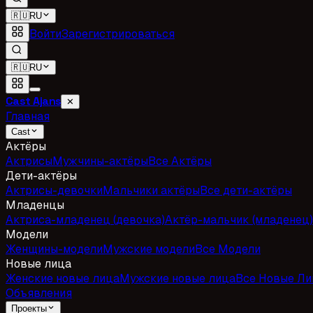
🇷🇺
RU
Войти
Зарегистрироваться
🇷🇺
RU
Cast Ajans
✕
Главная
Cast
Актёры
Актрисы
Мужчины-актёры
Все Актёры
Дети-актёры
Актрисы-девочки
Мальчики актёры
Все дети-актёры
Младенцы
Актриса-младенец (девочка)
Актёр-мальчик (младенец)
Модели
Женщины-модели
Мужские модели
Все Модели
Новые лица
Женские новые лица
Мужские новые лица
Все Новые Ли
Объявления
Проекты