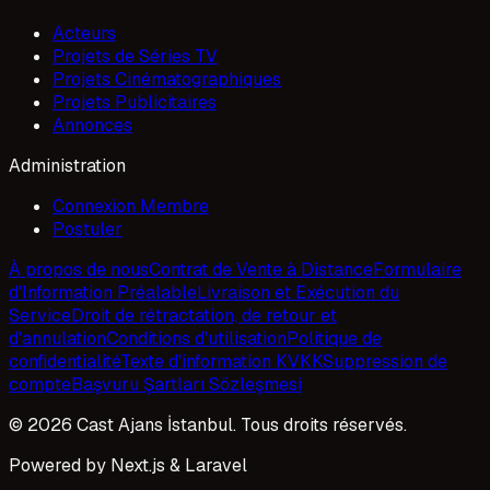
Acteurs
Projets de Séries TV
Projets Cinématographiques
Projets Publicitaires
Annonces
Administration
Connexion Membre
Postuler
À propos de nous
Contrat de Vente à Distance
Formulaire
d'Information Préalable
Livraison et Exécution du
Service
Droit de rétractation, de retour et
d'annulation
Conditions d'utilisation
Politique de
confidentialité
Texte d'information KVKK
Suppression de
compte
Başvuru Şartları Sözleşmesi
© 2026 Cast Ajans İstanbul. Tous droits réservés.
Powered by Next.js & Laravel