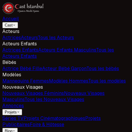
Accueil
Cast
Acteurs
Actrices
Acteurs
Tous les Acteurs
Acteurs Enfants
Actrices Enfants
Acteurs Enfants Masculins
Tous les
Acteurs Enfants
Bébés
Actrice Bébé Fille
Acteur Bébé Garçon
Tous les bébés
Modèles
Mannequins Femmes
Modèles Hommes
Tous les modèles
Nouveaux Visages
Nouveaux Visages Féminins
Nouveaux Visages
Masculins
Tous les Nouveaux Visages
Annonces
Projets
Séries TV
Projets Cinématographiques
Projets
Publicitaires
Foire & Hôtesse
Blog