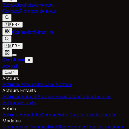
Blog
Actualités
Annonces
Contact
À propos de nous
🇫🇷
FR
Connexion
S'inscrire
🇫🇷
FR
Cast Ajans
✕
Accueil
Cast
Acteurs
Actrices
Acteurs
Tous les Acteurs
Acteurs Enfants
Actrices Enfants
Acteurs Enfants Masculins
Tous les
Acteurs Enfants
Bébés
Actrice Bébé Fille
Acteur Bébé Garçon
Tous les bébés
Modèles
Mannequins Femmes
Modèles Hommes
Tous les modèles