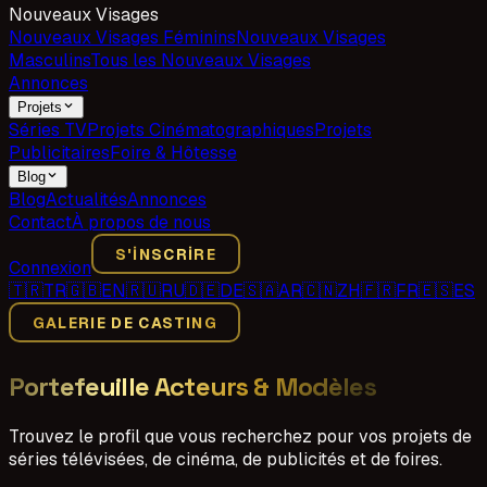
Nouveaux Visages
Nouveaux Visages Féminins
Nouveaux Visages
Masculins
Tous les Nouveaux Visages
Annonces
Projets
Séries TV
Projets Cinématographiques
Projets
Publicitaires
Foire & Hôtesse
Blog
Blog
Actualités
Annonces
Contact
À propos de nous
S'INSCRIRE
Connexion
🇹🇷
TR
🇬🇧
EN
🇷🇺
RU
🇩🇪
DE
🇸🇦
AR
🇨🇳
ZH
🇫🇷
FR
🇪🇸
ES
GALERIE DE CASTING
Portefeuille Acteurs & Modèles
Trouvez le profil que vous recherchez pour vos projets de
séries télévisées, de cinéma, de publicités et de foires.