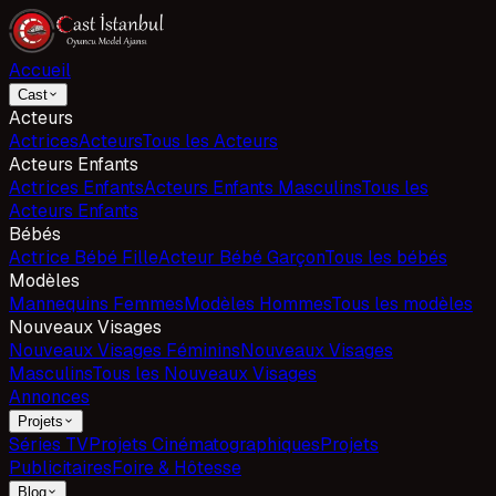
Accueil
Cast
Acteurs
Actrices
Acteurs
Tous les Acteurs
Acteurs Enfants
Actrices Enfants
Acteurs Enfants Masculins
Tous les
Acteurs Enfants
Bébés
Actrice Bébé Fille
Acteur Bébé Garçon
Tous les bébés
Modèles
Mannequins Femmes
Modèles Hommes
Tous les modèles
Nouveaux Visages
Nouveaux Visages Féminins
Nouveaux Visages
Masculins
Tous les Nouveaux Visages
Annonces
Projets
Séries TV
Projets Cinématographiques
Projets
Publicitaires
Foire & Hôtesse
Blog