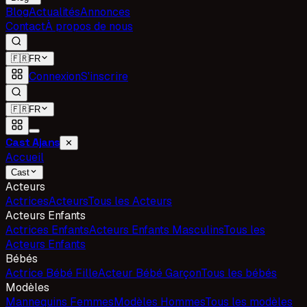
Blog
Actualités
Annonces
Contact
À propos de nous
🇫🇷
FR
Connexion
S'inscrire
🇫🇷
FR
Cast Ajans
✕
Accueil
Cast
Acteurs
Actrices
Acteurs
Tous les Acteurs
Acteurs Enfants
Actrices Enfants
Acteurs Enfants Masculins
Tous les
Acteurs Enfants
Bébés
Actrice Bébé Fille
Acteur Bébé Garçon
Tous les bébés
Modèles
Mannequins Femmes
Modèles Hommes
Tous les modèles