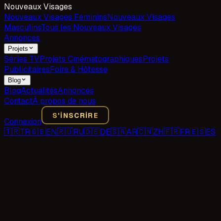
Nouveaux Visages
Nouveaux Visages Féminins
Nouveaux Visages
Masculins
Tous les Nouveaux Visages
Annonces
Projets
Séries TV
Projets Cinématographiques
Projets
Publicitaires
Foire & Hôtesse
Blog
Blog
Actualités
Annonces
Contact
À propos de nous
S'INSCRIRE
Connexion
🇹🇷
TR
🇬🇧
EN
🇷🇺
RU
🇩🇪
DE
🇸🇦
AR
🇨🇳
ZH
🇫🇷
FR
🇪🇸
ES