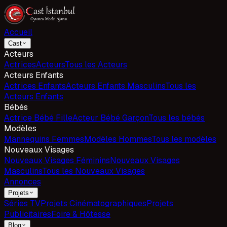
Accueil
Cast
Acteurs
Actrices
Acteurs
Tous les Acteurs
Acteurs Enfants
Actrices Enfants
Acteurs Enfants Masculins
Tous les
Acteurs Enfants
Bébés
Actrice Bébé Fille
Acteur Bébé Garçon
Tous les bébés
Modèles
Mannequins Femmes
Modèles Hommes
Tous les modèles
Nouveaux Visages
Nouveaux Visages Féminins
Nouveaux Visages
Masculins
Tous les Nouveaux Visages
Annonces
Projets
Séries TV
Projets Cinématographiques
Projets
Publicitaires
Foire & Hôtesse
Blog