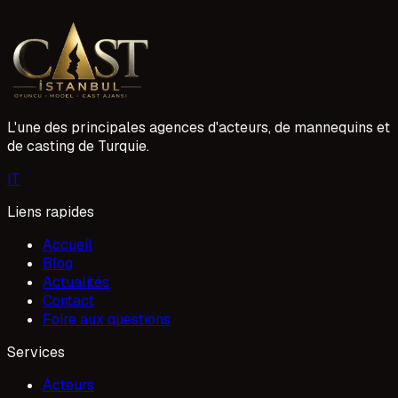
Kıskanmak dizisi, yeni sezon veya devam prodüksiyonları
için cast çalışmalarını sürdürüyor. Ajansımız üzerinden
başvuran oyuncular, proje ekibinin belirlediği rollere
14 Nisan 2026
uygunluk değerlendirmesinden geçiyor. Doğru profili
oluşturmak ve süreci iyi anlamak, başvurunuzu öne
çıkarmak açısından fark yaratıyor.
L'une des principales agences d'acteurs, de mannequins et
de casting de Turquie.
I
T
Liens rapides
Accueil
Blog
Actualités
Contact
Foire aux questions
Services
Acteurs