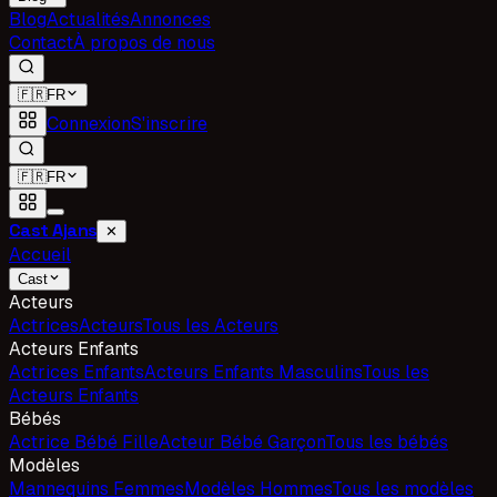
Blog
Actualités
Annonces
Contact
À propos de nous
🇫🇷
FR
Connexion
S'inscrire
🇫🇷
FR
Cast Ajans
✕
Accueil
Cast
Acteurs
Actrices
Acteurs
Tous les Acteurs
Acteurs Enfants
Actrices Enfants
Acteurs Enfants Masculins
Tous les
Acteurs Enfants
Bébés
Actrice Bébé Fille
Acteur Bébé Garçon
Tous les bébés
Modèles
Mannequins Femmes
Modèles Hommes
Tous les modèles