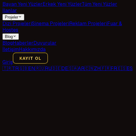
Bayan Yeni Yüzler
Erkek Yeni Yüzler
Tüm Yeni Yüzler
İlanlar
Projeler
Dizi Projeleri
Sinema Projeleri
Reklam Projeleri
Fuar &
Hostes
Blog
Blog
Haberler
Duyurular
İletişim
Hakkımızda
KAYIT OL
Giriş
🇹🇷
TR
🇬🇧
EN
🇷🇺
RU
🇩🇪
DE
🇸🇦
AR
🇨🇳
ZH
🇫🇷
FR
🇪🇸
ES