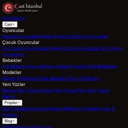
Ana Sayfa
Cast
Oyuncular
Bayan Oyuncular
Erkek Oyuncular
Tüm Oyuncular
Çocuk Oyuncular
Kız Çocuk Oyuncular
Erkek Çocuk Oyuncular
Tüm Çocuk
Oyuncular
Bebekler
Kız Bebek Oyuncu
Erkek Bebek Oyuncu
Tüm Bebekler
Modeller
Bayan Modeller
Erkek Modeller
Tüm Modeller
Yeni Yüzler
Bayan Yeni Yüzler
Erkek Yeni Yüzler
Tüm Yeni Yüzler
İlanlar
Projeler
Dizi Projeleri
Sinema Projeleri
Reklam Projeleri
Fuar &
Hostes
Blog
Blog
Haberler
Duyurular