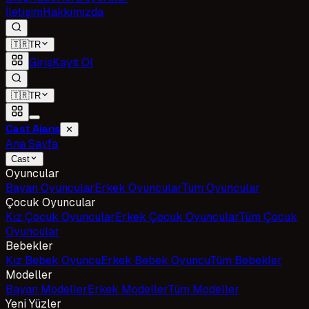
İletişim
Hakkımızda
🇹🇷
TR
Giriş
Kayıt Ol
🇹🇷
TR
Cast Ajans
✕
Ana Sayfa
Cast
Oyuncular
Bayan Oyuncular
Erkek Oyuncular
Tüm Oyuncular
Çocuk Oyuncular
Kız Çocuk Oyuncular
Erkek Çocuk Oyuncular
Tüm Çocuk
Oyuncular
Bebekler
Kız Bebek Oyuncu
Erkek Bebek Oyuncu
Tüm Bebekler
Modeller
Bayan Modeller
Erkek Modeller
Tüm Modeller
Yeni Yüzler