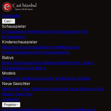
Startseite
Cast
Schauspieler
Schauspielerinnen
Männliche Schauspieler
Alle
Schauspieler
Kinderschauspieler
Mädchen Kinderdarstellerinnen
Männliche
Kinderdarsteller
Alle Kinderdarsteller
Babys
Baby-Schauspielerin (Mädchen)
Männlicher Baby-
Schauspieler
Alle Babys
Models
Weibliche Models
Männliche Models
Alle Models
Neue Gesichter
Weibliche neue Gesichter
Männliche neue Gesichter
Alle
Neuen Gesichter
Anzeigen
Projekte
Serienprojekte
Kinoprojekte
Werbeprojekte
Messe &