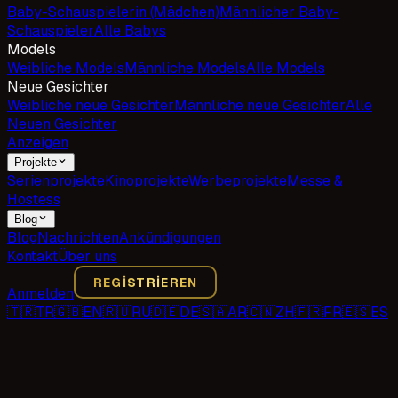
Baby-Schauspielerin (Mädchen)
Männlicher Baby-
Schauspieler
Alle Babys
Models
Weibliche Models
Männliche Models
Alle Models
Neue Gesichter
Weibliche neue Gesichter
Männliche neue Gesichter
Alle
Neuen Gesichter
Anzeigen
Projekte
Serienprojekte
Kinoprojekte
Werbeprojekte
Messe &
Hostess
Blog
Blog
Nachrichten
Ankündigungen
Kontakt
Über uns
REGISTRIEREN
Anmelden
🇹🇷
TR
🇬🇧
EN
🇷🇺
RU
🇩🇪
DE
🇸🇦
AR
🇨🇳
ZH
🇫🇷
FR
🇪🇸
ES