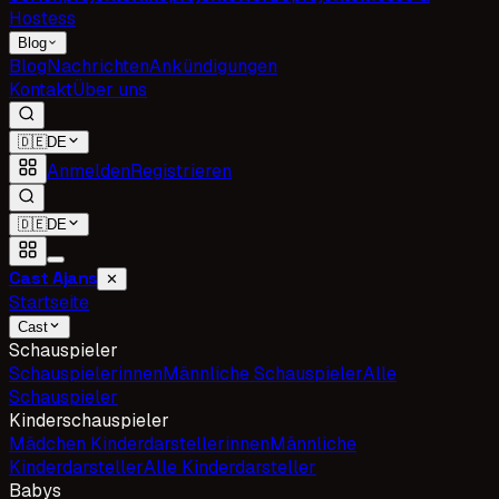
Hostess
Blog
Blog
Nachrichten
Ankündigungen
Kontakt
Über uns
🇩🇪
DE
Anmelden
Registrieren
🇩🇪
DE
Cast Ajans
✕
Startseite
Cast
Schauspieler
Schauspielerinnen
Männliche Schauspieler
Alle
Schauspieler
Kinderschauspieler
Mädchen Kinderdarstellerinnen
Männliche
Kinderdarsteller
Alle Kinderdarsteller
Babys