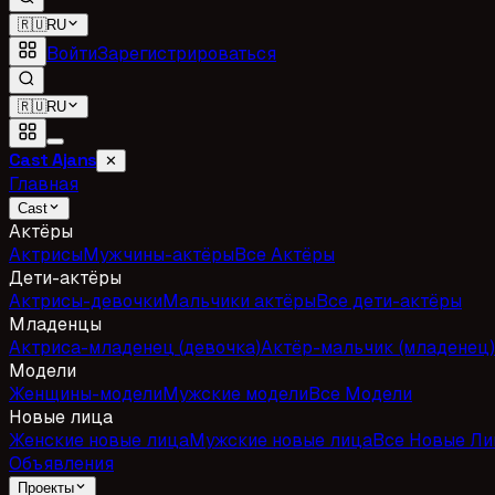
🇷🇺
RU
Войти
Зарегистрироваться
🇷🇺
RU
Cast Ajans
✕
Главная
Cast
Актёры
Актрисы
Мужчины-актёры
Все Актёры
Дети-актёры
Актрисы-девочки
Мальчики актёры
Все дети-актёры
Младенцы
Актриса-младенец (девочка)
Актёр-мальчик (младенец)
Модели
Женщины-модели
Мужские модели
Все Модели
Новые лица
Женские новые лица
Мужские новые лица
Все Новые Ли
Объявления
Проекты