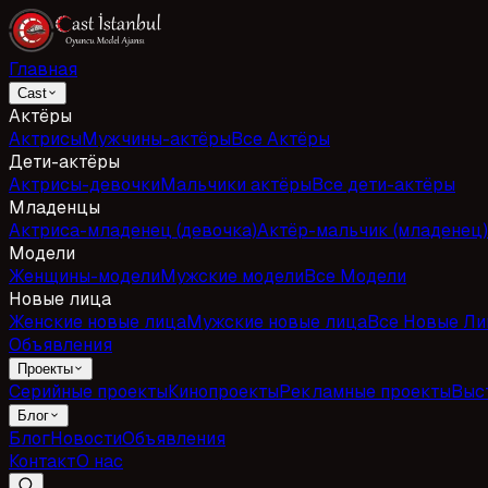
Главная
Cast
Актёры
Актрисы
Мужчины-актёры
Все Актёры
Дети-актёры
Актрисы-девочки
Мальчики актёры
Все дети-актёры
Младенцы
Актриса-младенец (девочка)
Актёр-мальчик (младенец)
Модели
Женщины-модели
Мужские модели
Все Модели
Новые лица
Женские новые лица
Мужские новые лица
Все Новые Ли
Объявления
Проекты
Серийные проекты
Кинопроекты
Рекламные проекты
Выс
Блог
Блог
Новости
Объявления
Контакт
О нас