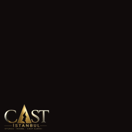
Burdur'da yaşayan aileler, çocuklarının oyunculuk yeteneğini
süreçten geçer. Ekibimiz her başvuruyu dikkatle değerlendir
1 Mayıs 2026
1 прочтений
Kilis Cast Ajans Başvurusu Nasıl Yapılır
Kilis'te oyunculuk veya modellik hayali kuranlar için cast 
hayallerinize bir adım daha yaklaşabilirsiniz. Başvurunuzu 
1 Mayıs 2026
2 прочтений
Manisa figüran ajansı başvurusu
Manisa figüran ajansı başvurusu, sinema, dizi ve reklam pro
projelerine uygun kastlar için değerlendirir. Başvuru süreci
1 Mayıs 2026