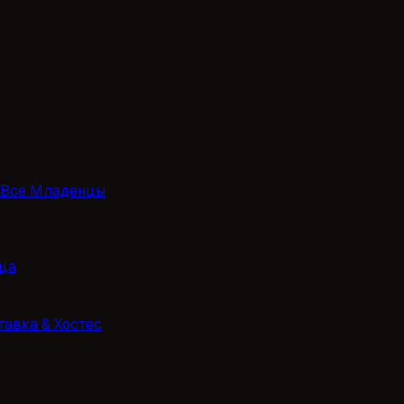
Все Младенцы
ца
тавка & Хостес