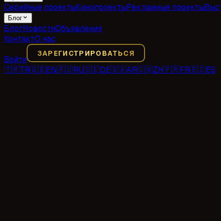
Серийные проекты
Кинопроекты
Рекламные проекты
Выс
Блог
Блог
Новости
Объявления
Контакт
О нас
ЗАРЕГИСТРИРОВАТЬСЯ
Войти
🇹🇷
TR
🇬🇧
EN
🇷🇺
RU
🇩🇪
DE
🇸🇦
AR
🇨🇳
ZH
🇫🇷
FR
🇪🇸
ES