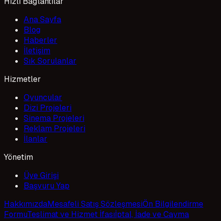
Hızlı Bağlantılar
Ana Sayfa
Blog
Haberler
İletişim
Sık Sorulanlar
Hizmetler
Oyuncular
Dizi Projeleri
Sinema Projeleri
Reklam Projeleri
İlanlar
Yönetim
Üye Girişi
Başvuru Yap
Hakkımızda
Mesafeli Satış Sözleşmesi
Ön Bilgilendirme
Formu
Teslimat ve Hizmet İfası
İptal, İade ve Cayma