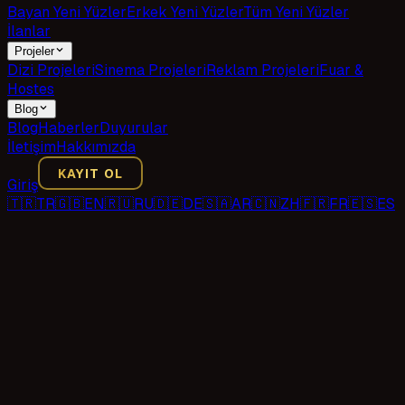
Bayan Yeni Yüzler
Erkek Yeni Yüzler
Tüm Yeni Yüzler
İlanlar
Projeler
Dizi Projeleri
Sinema Projeleri
Reklam Projeleri
Fuar &
Hostes
Blog
Blog
Haberler
Duyurular
İletişim
Hakkımızda
KAYIT OL
Giriş
🇹🇷
TR
🇬🇧
EN
🇷🇺
RU
🇩🇪
DE
🇸🇦
AR
🇨🇳
ZH
🇫🇷
FR
🇪🇸
ES