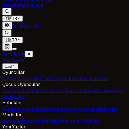
İletişim
Hakkımızda
🇹🇷
TR
Giriş
Kayıt Ol
🇹🇷
TR
Cast Ajans
✕
Ana Sayfa
Cast
Oyuncular
Bayan Oyuncular
Erkek Oyuncular
Tüm Oyuncular
Çocuk Oyuncular
Kız Çocuk Oyuncular
Erkek Çocuk Oyuncular
Tüm Çocuk
Oyuncular
Bebekler
Kız Bebek Oyuncu
Erkek Bebek Oyuncu
Tüm Bebekler
Modeller
Bayan Modeller
Erkek Modeller
Tüm Modeller
Yeni Yüzler