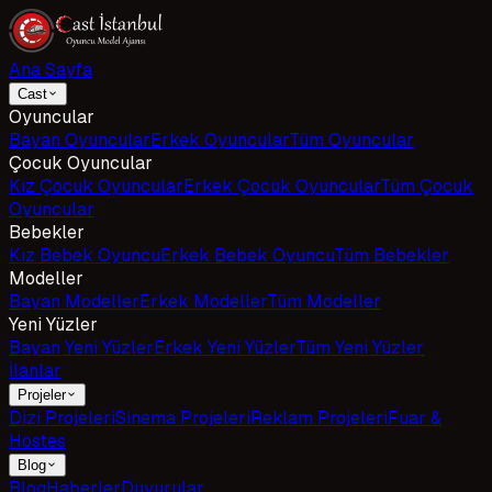
Ana Sayfa
Cast
Oyuncular
Bayan Oyuncular
Erkek Oyuncular
Tüm Oyuncular
Çocuk Oyuncular
Kız Çocuk Oyuncular
Erkek Çocuk Oyuncular
Tüm Çocuk
Oyuncular
Bebekler
Kız Bebek Oyuncu
Erkek Bebek Oyuncu
Tüm Bebekler
Modeller
Bayan Modeller
Erkek Modeller
Tüm Modeller
Yeni Yüzler
Bayan Yeni Yüzler
Erkek Yeni Yüzler
Tüm Yeni Yüzler
İlanlar
Projeler
Dizi Projeleri
Sinema Projeleri
Reklam Projeleri
Fuar &
Hostes
Blog
Blog
Haberler
Duyurular