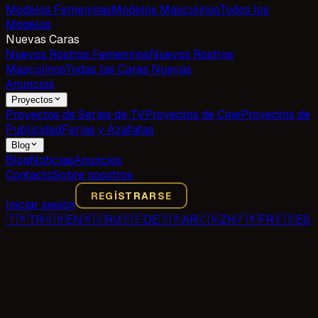
Modelos Femeninas
Modelos Masculinos
Todos los
Modelos
Nuevas Caras
Nuevos Rostros Femeninos
Nuevos Rostros
Masculinos
Todas las Caras Nuevas
Anuncios
Proyectos
Proyectos de Series de TV
Proyectos de Cine
Proyectos de
Publicidad
Ferias y Azafatas
Blog
Blog
Noticias
Anuncios
Contacto
Sobre nosotros
REGISTRARSE
Iniciar sesión
🇹🇷
TR
🇬🇧
EN
🇷🇺
RU
🇩🇪
DE
🇸🇦
AR
🇨🇳
ZH
🇫🇷
FR
🇪🇸
ES