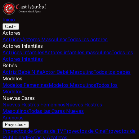
Inicio
Cast
Actores
Actrices
Actores Masculinos
Todos los actores
Actores Infantiles
Actrices Infantiles
Actores infantiles masculinos
Todos los
Actores Infantiles
Bebés
Actriz Bebé Niña
Actor Bebé Masculino
Todos los bebés
Modelos
Modelos Femeninas
Modelos Masculinos
Todos los
Modelos
Nuevas Caras
Nuevos Rostros Femeninos
Nuevos Rostros
Masculinos
Todas las Caras Nuevas
Anuncios
Proyectos
Proyectos de Series de TV
Proyectos de Cine
Proyectos de
Publicidad
Ferias y Azafatas