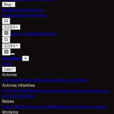
Blog
Blog
Noticias
Anuncios
Contacto
Sobre nosotros
🇪🇸
ES
Iniciar sesión
Registrarse
🇪🇸
ES
Cast Ajans
✕
Inicio
Cast
Actores
Actrices
Actores Masculinos
Todos los actores
Actores Infantiles
Actrices Infantiles
Actores infantiles masculinos
Todos los
Actores Infantiles
Bebés
Actriz Bebé Niña
Actor Bebé Masculino
Todos los bebés
Modelos