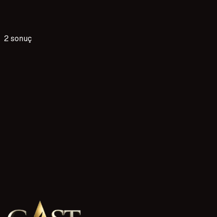
2 sonuç
3 okuma
Bartın genç oyuncu 13 17 yaş başvurusu
Bartın'daki 13-17 yaş grubundaki gençler için oyuncu ve cast
profili oluşturmak gerekiyor. Ebeveyn onayı ve doğru adıml
1 Mayıs 2026
10 okuma
Çorum Genç Oyuncu 13–17 Yaş Başvurusu
Çorum'da 13 ile 17 yaş arasındaki gençler için oyuncu ve cas
içerikte net biçimde ele alınıyor. Çocuğunuzun potansiyelin