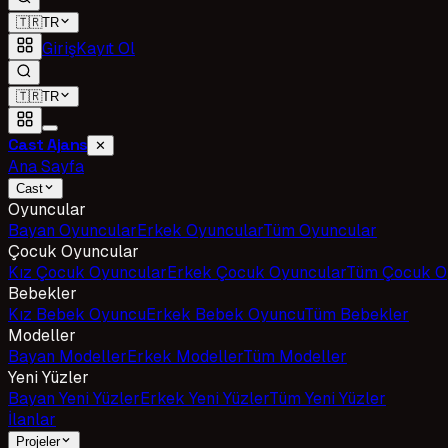
🇹🇷
TR
Giriş
Kayıt Ol
🇹🇷
TR
Cast Ajans
✕
Ana Sayfa
Cast
Oyuncular
Bayan Oyuncular
Erkek Oyuncular
Tüm Oyuncular
Çocuk Oyuncular
Kız Çocuk Oyuncular
Erkek Çocuk Oyuncular
Tüm Çocuk O
Bebekler
Kız Bebek Oyuncu
Erkek Bebek Oyuncu
Tüm Bebekler
Modeller
Bayan Modeller
Erkek Modeller
Tüm Modeller
Yeni Yüzler
Bayan Yeni Yüzler
Erkek Yeni Yüzler
Tüm Yeni Yüzler
İlanlar
Projeler