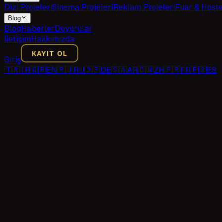
Dizi Projeleri
Sinema Projeleri
Reklam Projeleri
Fuar & Host
Blog
Blog
Haberler
Duyurular
İletişim
Hakkımızda
KAYIT OL
Giriş
🇹🇷
TR
🇬🇧
EN
🇷🇺
RU
🇩🇪
DE
🇸🇦
AR
🇨🇳
ZH
🇫🇷
FR
🇪🇸
ES