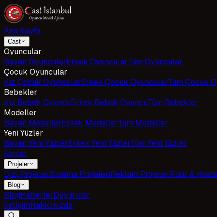
Ana Sayfa
Cast
Oyuncular
Bayan Oyuncular
Erkek Oyuncular
Tüm Oyuncular
Çocuk Oyuncular
Kız Çocuk Oyuncular
Erkek Çocuk Oyuncular
Tüm Çocuk O
Bebekler
Kız Bebek Oyuncu
Erkek Bebek Oyuncu
Tüm Bebekler
Modeller
Bayan Modeller
Erkek Modeller
Tüm Modeller
Yeni Yüzler
Bayan Yeni Yüzler
Erkek Yeni Yüzler
Tüm Yeni Yüzler
İlanlar
Projeler
Dizi Projeleri
Sinema Projeleri
Reklam Projeleri
Fuar & Host
Blog
Blog
Haberler
Duyurular
İletişim
Hakkımızda