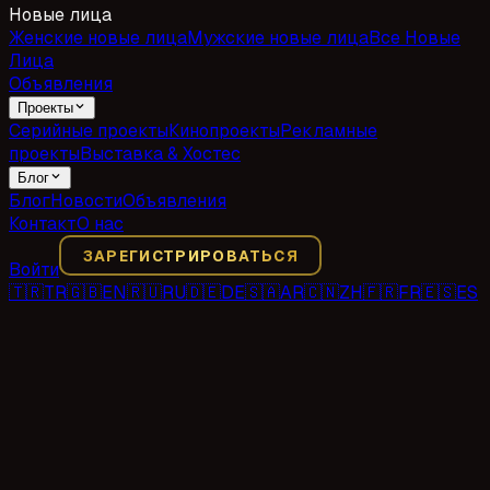
Новые лица
Женские новые лица
Мужские новые лица
Все Новые
Лица
Объявления
Проекты
Серийные проекты
Кинопроекты
Рекламные
проекты
Выставка & Хостес
Блог
Блог
Новости
Объявления
Контакт
О нас
ЗАРЕГИСТРИРОВАТЬСЯ
Войти
🇹🇷
TR
🇬🇧
EN
🇷🇺
RU
🇩🇪
DE
🇸🇦
AR
🇨🇳
ZH
🇫🇷
FR
🇪🇸
ES