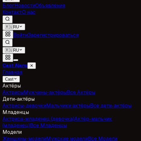
Блог
Новости
Объявления
Контакт
О нас
🇷🇺
RU
Войти
Зарегистрироваться
🇷🇺
RU
Cast Ajans
✕
Главная
Cast
Актёры
Актрисы
Мужчины-актёры
Все Актёры
Дети-актёры
Актрисы-девочки
Мальчики актёры
Все дети-актёры
Младенцы
Актриса-младенец (девочка)
Актёр-мальчик
(младенец)
Все Младенцы
Модели
Женщины-модели
Мужские модели
Все Модели