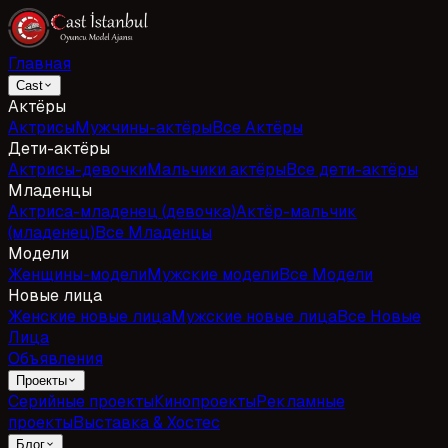
Главная
Cast
Актёры
Актрисы
Мужчины-актёры
Все Актёры
Дети-актёры
Актрисы-девочки
Мальчики актёры
Все дети-актёры
Младенцы
Актриса-младенец (девочка)
Актёр-мальчик
(младенец)
Все Младенцы
Модели
Женщины-модели
Мужские модели
Все Модели
Новые лица
Женские новые лица
Мужские новые лица
Все Новые
Лица
Объявления
Проекты
Серийные проекты
Кинопроекты
Рекламные
проекты
Выставка & Хостес
Блог