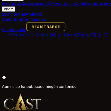
Proyectos de Series de TV
Proyectos de Cine
Proyectos de 
Blog
Blog
Noticias
Anuncios
Contacto
Sobre nosotros
REGISTRARSE
Iniciar sesión
🇹🇷
TR
🇬🇧
EN
🇷🇺
RU
🇩🇪
DE
🇸🇦
AR
🇨🇳
ZH
🇫🇷
FR
🇪🇸
ES
◆
Aún no se ha publicado ningún contenido.