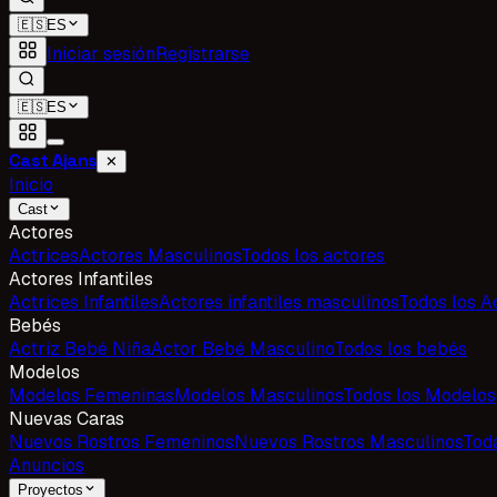
🇪🇸
ES
Iniciar sesión
Registrarse
🇪🇸
ES
Cast Ajans
✕
Inicio
Cast
Actores
Actrices
Actores Masculinos
Todos los actores
Actores Infantiles
Actrices Infantiles
Actores infantiles masculinos
Todos los Ac
Bebés
Actriz Bebé Niña
Actor Bebé Masculino
Todos los bebés
Modelos
Modelos Femeninas
Modelos Masculinos
Todos los Modelos
Nuevas Caras
Nuevos Rostros Femeninos
Nuevos Rostros Masculinos
Tod
Anuncios
Proyectos