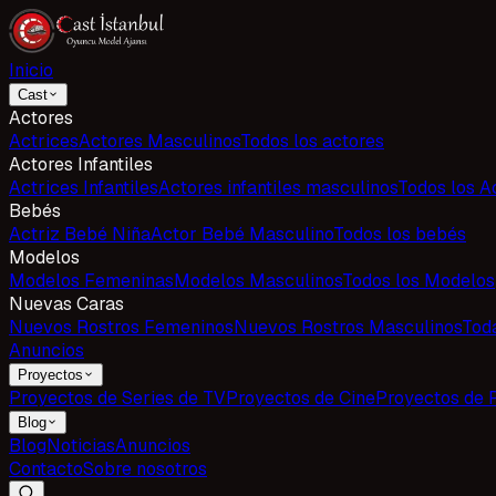
Inicio
Cast
Actores
Actrices
Actores Masculinos
Todos los actores
Actores Infantiles
Actrices Infantiles
Actores infantiles masculinos
Todos los Ac
Bebés
Actriz Bebé Niña
Actor Bebé Masculino
Todos los bebés
Modelos
Modelos Femeninas
Modelos Masculinos
Todos los Modelos
Nuevas Caras
Nuevos Rostros Femeninos
Nuevos Rostros Masculinos
Tod
Anuncios
Proyectos
Proyectos de Series de TV
Proyectos de Cine
Proyectos de 
Blog
Blog
Noticias
Anuncios
Contacto
Sobre nosotros