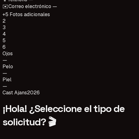
✉️
Correo electrónico —
+5 Fotos adicionales
2
3
4
5
6
Ojos
—
Pelo
—
Piel
—
Cast Ajans
2026
¡Hola! ¿Seleccione el tipo de
solicitud? 🎬