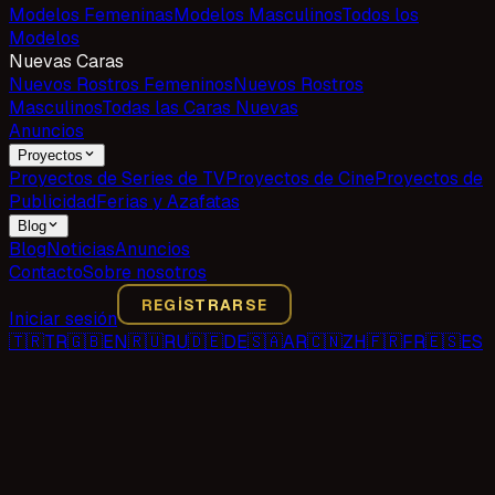
Modelos Femeninas
Modelos Masculinos
Todos los
Modelos
Nuevas Caras
Nuevos Rostros Femeninos
Nuevos Rostros
Masculinos
Todas las Caras Nuevas
Anuncios
Proyectos
Proyectos de Series de TV
Proyectos de Cine
Proyectos de
Publicidad
Ferias y Azafatas
Blog
Blog
Noticias
Anuncios
Contacto
Sobre nosotros
REGISTRARSE
Iniciar sesión
🇹🇷
TR
🇬🇧
EN
🇷🇺
RU
🇩🇪
DE
🇸🇦
AR
🇨🇳
ZH
🇫🇷
FR
🇪🇸
ES