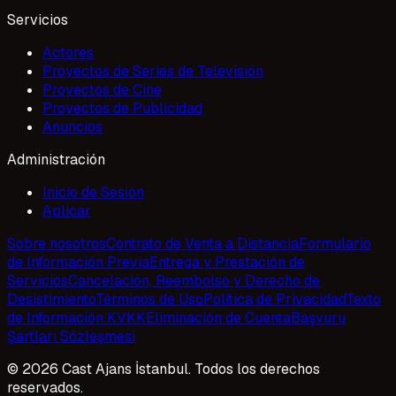
Servicios
Actores
Proyectos de Series de Televisión
Proyectos de Cine
Proyectos de Publicidad
Anuncios
Administración
Inicio de Sesión
Aplicar
Sobre nosotros
Contrato de Venta a Distancia
Formulario
de Información Previa
Entrega y Prestación de
Servicios
Cancelación, Reembolso y Derecho de
Desistimiento
Términos de Uso
Política de Privacidad
Texto
de Información KVKK
Eliminación de Cuenta
Başvuru
Şartları Sözleşmesi
© 2026 Cast Ajans İstanbul. Todos los derechos
reservados.