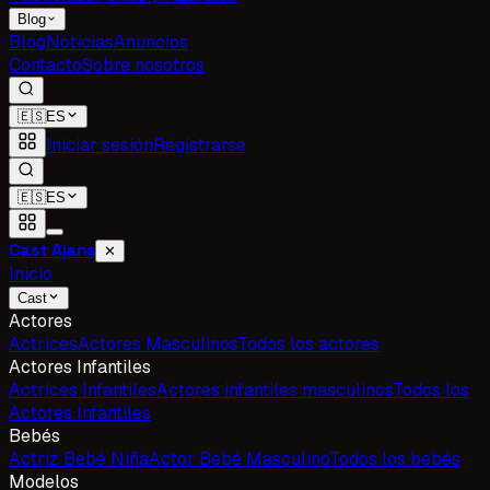
Blog
Blog
Noticias
Anuncios
Contacto
Sobre nosotros
🇪🇸
ES
Iniciar sesión
Registrarse
🇪🇸
ES
Cast Ajans
✕
Inicio
Cast
Actores
Actrices
Actores Masculinos
Todos los actores
Actores Infantiles
Actrices Infantiles
Actores infantiles masculinos
Todos los
Actores Infantiles
Bebés
Actriz Bebé Niña
Actor Bebé Masculino
Todos los bebés
Modelos