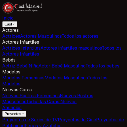
Inicio
Cast
Actores
Actrices
Actores Masculinos
Todos los actores
Actores Infantiles
Actrices Infantiles
Actores infantiles masculinos
Todos los
Actores Infantiles
Bebés
Actriz Bebé Niña
Actor Bebé Masculino
Todos los bebés
Modelos
Modelos Femeninas
Modelos Masculinos
Todos los
Modelos
Nuevas Caras
Nuevos Rostros Femeninos
Nuevos Rostros
Masculinos
Todas las Caras Nuevas
Anuncios
Proyectos
Proyectos de Series de TV
Proyectos de Cine
Proyectos de
Publicidad
Ferias y Azafatas